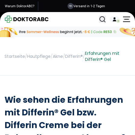
Warum DoktorABC?
Versand in 1-2 Tagen
Alle Behandlunge
Erfahrungen mit
Startseite
/
Hautpflege
/
Akne
/
Differin®
/
Differin® Gel
Wie sehen die Erfahrungen
mit Differin® Gel bzw.
Differin Creme bei der