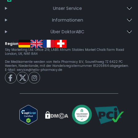
Unser Service
Informationen
Über DoktorABC
Region
Sky Marketing Ltd. Office 219, LABS Atrium Stables Market Chalk Farm Road
London, UK, NW1 8AH
Die Medikamente werden von Helix Pharmacy B.V, Sourethweg 7Z 6422 PC
Heerlen, Niederlande, mit der Handelsregisternummer 81205864 abgegeben.
E-Mail:
service@helix-pharmacy.de