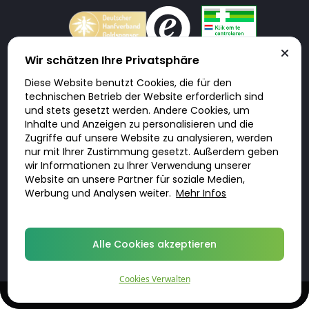
Wir schätzen Ihre Privatsphäre
Diese Website benutzt Cookies, die für den
Doktorabc.com ist eine Vermittlungsplattform. Doktorabc ist ausdrücklich
technischen Betrieb der Website erforderlich sind
keine Internetapotheke. Doktorabc bietet keine Medikamente oder
sonstige Produkte an oder liefert diese. Jegliche Informationen zu
und stets gesetzt werden. Andere Cookies, um
Produkten, Medikamenten und Preisen auf der Internetseite beinhalten
Inhalte und Anzeigen zu personalisieren und die
kein Angebot von Doktorabc an Sie. Für die Einhaltung der in Ihrem Land
geltenden Gesetze und sonstigen Rechtsvorschriften sind Sie als Nutzer
Zugriffe auf unsere Website zu analysieren, werden
selbst verantwortlich. Die Nutzung unseres Services auf Doktorabc durch
nur mit Ihrer Zustimmung gesetzt. Außerdem geben
Sie erfolgt auf eigenes Risiko und in eigener Verantwortung. Sie erklären,
diese Internetseite aus eigener Initiative zu besuchen und zu nutzen.
wir Informationen zu Ihrer Verwendung unserer
Website an unsere Partner für soziale Medien,
Werbung und Analysen weiter.
Mehr Infos
© 2026 DoktorABC.com
Alle Cookies akzeptieren
Cookies Verwalten
Online-Beratung und Rezept