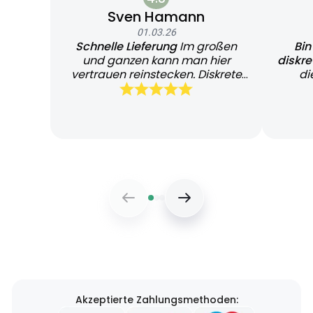
Sven Hamann
01.03.26
Schnelle Lieferung
Im großen
Bin
und ganzen kann man hier
diskr
vertrauen reinstecken. Diskrete
di
und schnelle Lieferung
Bearb
Akzeptierte Zahlungsmethoden: