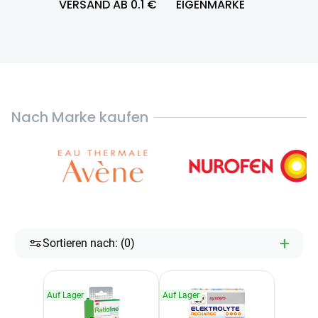
VERSAND AB 0.1 €
EIGENMARKE
Nach Marke kaufen
Categories
+
Sortieren nach: (
0
)
Testzentrum
Arzneimittel
Hygiene &
Baby &
Sanitätshaus
&
Haushalt
Familie
Auf Lager
Auf Lager
Gesundheit