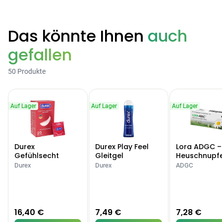
Das könnte Ihnen
auch
gefallen
50 Produkte
Auf Lager
Auf Lager
Auf Lager
Durex
Durex Play Feel
Lora ADGC –
Gefühlsecht
Gleitgel
Heuschnupf
Classic Kondome
Allergien
Durex
Durex
ADGC
16,40 €
7,49 €
7,28 €