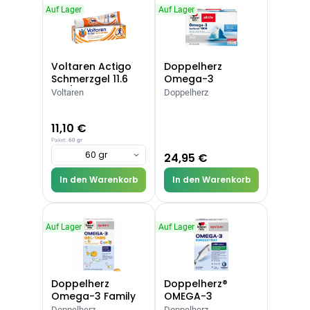
Auf Lager
Auf Lager
Voltaren Actigo
Doppelherz
Schmerzgel 11.6
Omega-3
mg/g
Seefischöl 1000
Voltaren
Doppelherz
11,10 €
Paket:
60 gr
60 gr
24,95 €
In den Warenkorb
In den Warenkorb
Auf Lager
Auf Lager
Doppelherz
Doppelherz®
Omega-3 Family
OMEGA-3
Gel-Tabs
Konzentrat
Doppelherz
Doppelherz