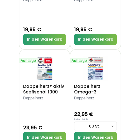
19,95 €
19,95 €
In den Warenkorb
In den Warenkorb
Auf Lager
Auf Lager
Doppelherz® aktiv
Doppelherz
Seefischöl 1000
Omega-3
mg
Premium 1500
Doppelherz
Doppelherz
22,95 €
Paket:
60 St.
60 St.
23,95 €
In den Warenkorb
In den Warenkorb