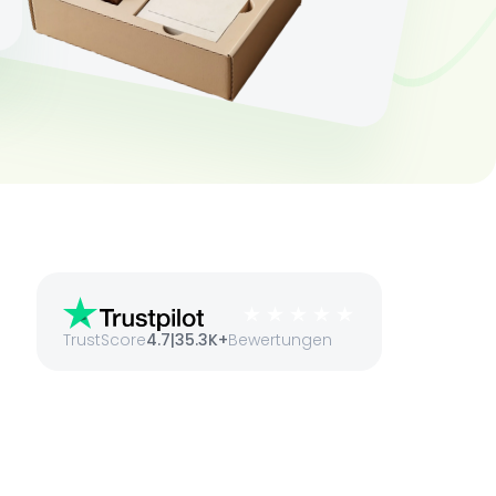
TrustScore
4.7
|
35.3K+
Bewertungen