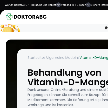
handlungen
Warum DoktorABC?
Online-Beratung und Rezept
Versand in 1-2 Tagen
Sichere Informatio
Startseite
/
Allgemeine Medizin
/
Vitamin-D-Mang
Behandlung von
Vitamin-D-Mang
Dank unserer Online-Beratung und einem ausfü
Fragebogen können Sie schnell zum Rezept für 
Medikament kommen. Die Lieferung erfolgt inne
Werktage und ist kostenlos.