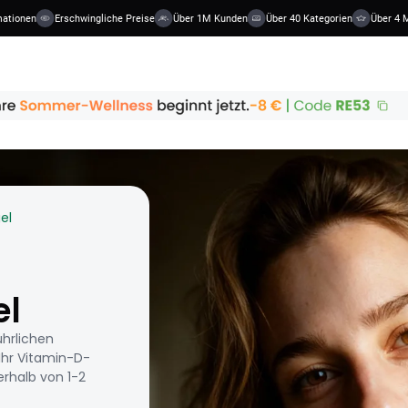
nen
Erschwingliche Preise
Über 1M Kunden
Über 40 Kategorien
Über 4 Millio
el
el
hrlichen
Ihr Vitamin-D-
rhalb von 1-2