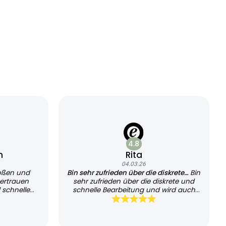
4.8
n
Rita
04.03.26
oßen und
Bin sehr zufrieden über die diskrete…
Bin
ertrauen
sehr zufrieden über die diskrete und
 schnelle
schnelle Bearbeitung und wird auch
sehr schnell geliefert, kann es jedem
empfehlen und werde es auch
weiterhin nutzen