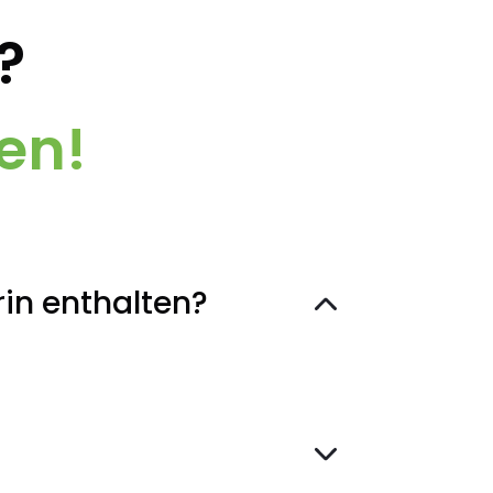
?
en!
rin enthalten?