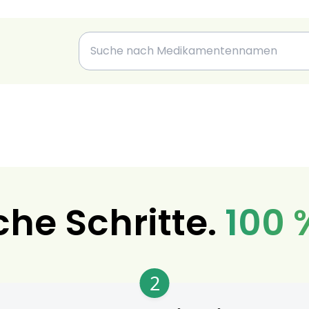
che Schritte.
100 
2