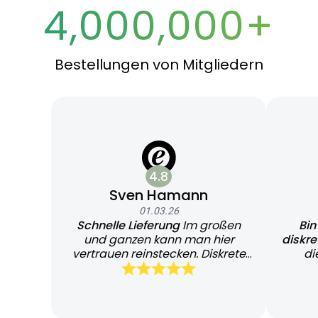
4,000,000+
Bestellungen von Mitgliedern
4.8
Sven Hamann
01.03.26
Schnelle Lieferung
Im großen
Bin
und ganzen kann man hier
diskr
vertrauen reinstecken. Diskrete
di
und schnelle Lieferung
Bearb