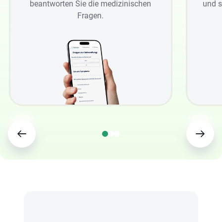
beantworten Sie die medizinischen
und s
Fragen.