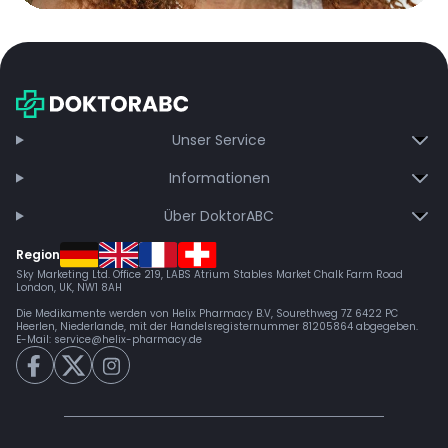
Unser Service
Informationen
Über DoktorABC
Region
Sky Marketing Ltd. Office 219, LABS Atrium Stables Market Chalk Farm Road
London, UK, NW1 8AH
Die Medikamente werden von Helix Pharmacy B.V, Sourethweg 7Z 6422 PC
Heerlen, Niederlande, mit der Handelsregisternummer 81205864 abgegeben.
E-Mail:
service@helix-pharmacy.de