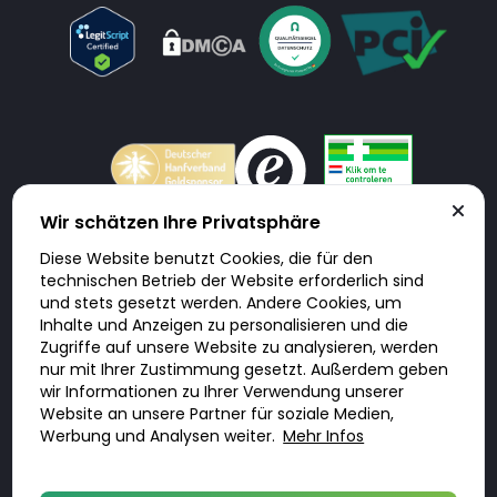
Wir schätzen Ihre Privatsphäre
Diese Website benutzt Cookies, die für den
Doktorabc.com ist eine Vermittlungsplattform. Doktorabc ist ausdrücklich
technischen Betrieb der Website erforderlich sind
keine Internetapotheke. Doktorabc bietet keine Medikamente oder
sonstige Produkte an oder liefert diese. Jegliche Informationen zu
und stets gesetzt werden. Andere Cookies, um
Produkten, Medikamenten und Preisen auf der Internetseite beinhalten
Inhalte und Anzeigen zu personalisieren und die
kein Angebot von Doktorabc an Sie. Für die Einhaltung der in Ihrem Land
geltenden Gesetze und sonstigen Rechtsvorschriften sind Sie als Nutzer
Zugriffe auf unsere Website zu analysieren, werden
selbst verantwortlich. Die Nutzung unseres Services auf Doktorabc durch
nur mit Ihrer Zustimmung gesetzt. Außerdem geben
Sie erfolgt auf eigenes Risiko und in eigener Verantwortung. Sie erklären,
diese Internetseite aus eigener Initiative zu besuchen und zu nutzen.
wir Informationen zu Ihrer Verwendung unserer
Website an unsere Partner für soziale Medien,
Werbung und Analysen weiter.
Mehr Infos