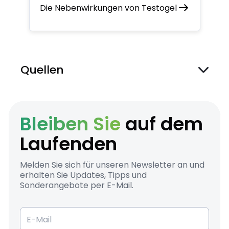
Die Nebenwirkungen von Testogel
Quellen
Viele Männer haben Mangel an
Testosteron
, aerztezeitung.de
Testosterone Deficiency, Weakness, and
Multimorbidity in Men
, nature.com
Bleiben Sie
auf dem
Laufenden
Melden Sie sich für unseren Newsletter an und
erhalten Sie Updates, Tipps und
Sonderangebote per E-Mail.