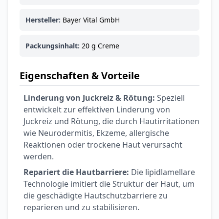
Ohrstöpsel
3,79 €
3,95 €
-4%
Hersteller:
Bayer Vital GmbH
ARZNEIMITTEL & GESUNDHEIT
Softa Swabs
Packungsinhalt:
20 g Creme
Alkoholtupfer,
3,75 €
100 Stück
4,29 €
-13%
ARZNEIMITTEL & GESUNDHEIT
Eigenschaften & Vorteile
Lefax® extra
Kautabletten
Linderung von Juckreiz & Rötung:
Speziell
7,69 €
8,09 €
-5%
entwickelt zur effektiven Linderung von
ARZNEIMITTEL & GESUNDHEIT
Juckreiz und Rötung, die durch Hautirritationen
Hametum
wie Neurodermitis, Ekzeme, allergische
Hämorrhoidensalbe:
Reaktionen oder trockene Haut verursacht
12,04 €
Bei Hämorrhoiden
12,95 €
-7%
werden.
& Juckreiz
Repariert die Hautbarriere:
Die lipidlamellare
Technologie imitiert die Struktur der Haut, um
Nach Marke kaufen
die geschädigte Hautschutzbarriere zu
reparieren und zu stabilisieren.