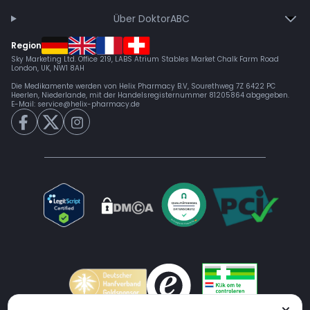
Über DoktorABC
Region
Sky Marketing Ltd. Office 219, LABS Atrium Stables Market Chalk Farm Road
London, UK, NW1 8AH
Die Medikamente werden von Helix Pharmacy B.V, Sourethweg 7Z 6422 PC
Heerlen, Niederlande, mit der Handelsregisternummer 81205864 abgegeben.
E-Mail:
service@helix-pharmacy.de