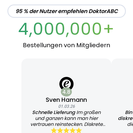
95 % der Nutzer empfehlen DoktorABC
4,000,000+
Bestellungen von Mitgliedern
4.8
Sven Hamann
01.03.26
Schnelle Lieferung
Im großen
Bin
und ganzen kann man hier
diskr
vertrauen reinstecken. Diskrete
di
und schnelle Lieferung
Bearb