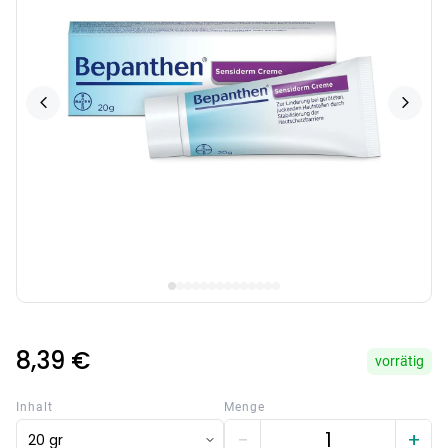
8,39 €
vorrätig
Inhalt
Menge
−
+
20 gr