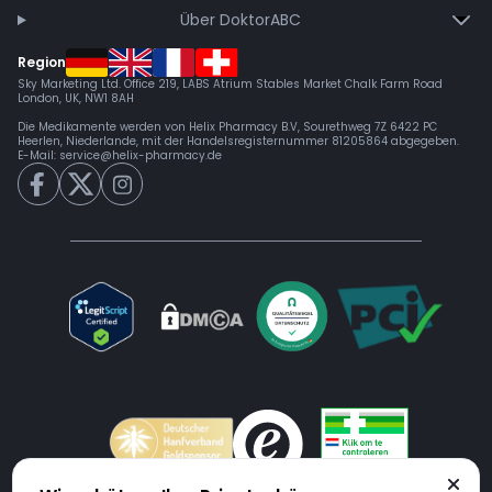
Über DoktorABC
Region
Sky Marketing Ltd. Office 219, LABS Atrium Stables Market Chalk Farm Road
London, UK, NW1 8AH
Die Medikamente werden von Helix Pharmacy B.V, Sourethweg 7Z 6422 PC
Heerlen, Niederlande, mit der Handelsregisternummer 81205864 abgegeben.
E-Mail:
service@helix-pharmacy.de