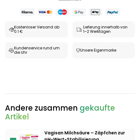
Kostenloser Versand ab
Lieferung innerhalb von
0.1 €
1–2 Werktagen
Kundenservice rund um
Unsere Eigenmarke
die Uhr
Categories
Andere zusammen
gekaufte
Artikel
Testzentrum
Arzneimittel
Hygiene &
Baby &
Sanitätshaus
&
Haushalt
Familie
Vagisan Milchsäure – Zäpfchen zur
Gesundheit
pH-Wert-Stabilisierung