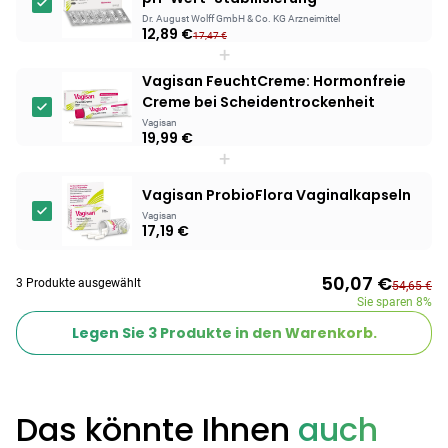
Dr. August Wolff GmbH & Co. KG Arzneimittel
12,89 €
Products
17,47 €
+
BEAUTY & PFLEGE
Vagisan FeuchtCreme: Hormonfreie
Linola Forte
Creme bei Scheidentrockenheit
Shampoo für
Vagisan
12,28 €
juckende, trockene
19,99 €
16,37 €
-25%
+
oder zu
ARZNEIMITTEL & GESUNDHEIT
Schuppenflechte
Vagisan Milchsäure
Vagisan ProbioFlora Vaginalkapseln
neigende Kopfhaut
– Zäpfchen zur
Vagisan
12,89 €
pH-Wert-
17,19 €
17,47 €
-26%
Stabilisierung
ARZNEIMITTEL & GESUNDHEIT
Hametum
50,07 €
3 Produkte ausgewählt
54,65 €
Hämorrhoidensalbe:
Sie sparen
8%
12,04 €
Bei Hämorrhoiden
12,95 €
-7%
Legen Sie
3
Produkte in den Warenkorb.
& Juckreiz
Nach Marke kaufen
Das könnte Ihnen
auch