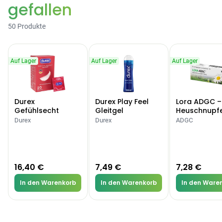
gefallen
50 Produkte
Auf Lager
Auf Lager
Auf Lager
Durex
Durex Play Feel
Lora ADGC –
Gefühlsecht
Gleitgel
Heuschnupf
Classic Kondome
Allergien
Durex
Durex
ADGC
16,40 €
7,49 €
7,28 €
In den Warenkorb
In den Warenkorb
In den Ware