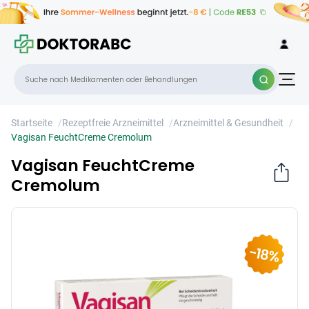
Vagisan FeuchtCreme Cremolum
×
Startseite
/
Rezeptfreie Arzneimittel
/
Arzneimittel & Gesundheit
/
Vagisan FeuchtCreme Cremolum
Vagisan FeuchtCreme
Cremolum
-18%