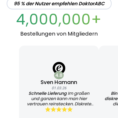
95 % der Nutzer empfehlen DoktorABC
4,000,000+
Bestellungen von Mitgliedern
4.8
Sven Hamann
01.03.26
Schnelle Lieferung
Im großen
Bin
und ganzen kann man hier
diskr
vertrauen reinstecken. Diskrete
di
und schnelle Lieferung
Bearb