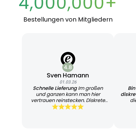
4,000,000+
Bestellungen von Mitgliedern
4.8
Sven Hamann
01.03.26
Schnelle Lieferung
Im großen
Bin
und ganzen kann man hier
diskr
vertrauen reinstecken. Diskrete
di
und schnelle Lieferung
Bearb