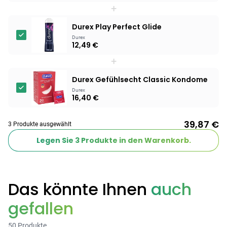
+
Products
Durex Play Perfect Glide
BEAUTY & PFLEGE
Durex
12,49 €
Linola Forte
Shampoo für
+
12,28 €
juckende, trockene
16,37 €
-25%
Durex Gefühlsecht Classic Kondome
oder zu
ARZNEIMITTEL & GESUNDHEIT
Schuppenflechte
Durex
Vagisan Milchsäure
16,40 €
neigende Kopfhaut
– Zäpfchen zur
12,89 €
pH-Wert-
17,47 €
-26%
39,87 €
3 Produkte ausgewählt
Stabilisierung
ARZNEIMITTEL & GESUNDHEIT
Legen Sie
3
Produkte in den Warenkorb.
Hametum
Hämorrhoidensalbe:
12,04 €
Bei Hämorrhoiden
12,95 €
-7%
& Juckreiz
Das könnte Ihnen
auch
Nach Marke kaufen
gefallen
50 Produkte