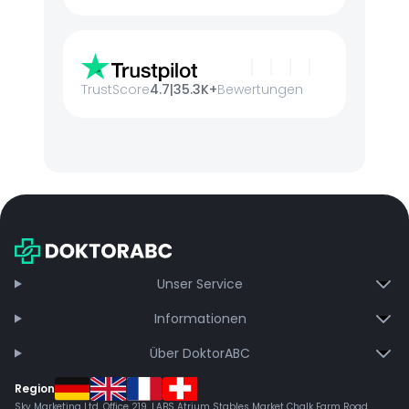
TrustScore
4.7
|
35.3K+
Bewertungen
Unser Service
Informationen
Über DoktorABC
Region
Sky Marketing Ltd. Office 219, LABS Atrium Stables Market Chalk Farm Road