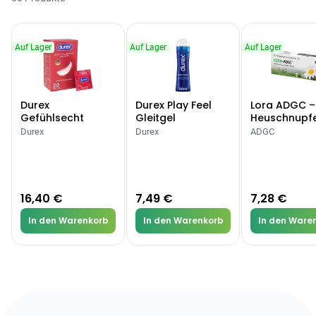
Auf Lager
Auf Lager
Auf Lager
Durex
Durex Play Feel
Lora ADGC –
Gefühlsecht
Gleitgel
Heuschnupf
Classic Kondome
Allergien
Durex
Durex
ADGC
16,40 €
7,49 €
7,28 €
In den Warenkorb
In den Warenkorb
In den Ware