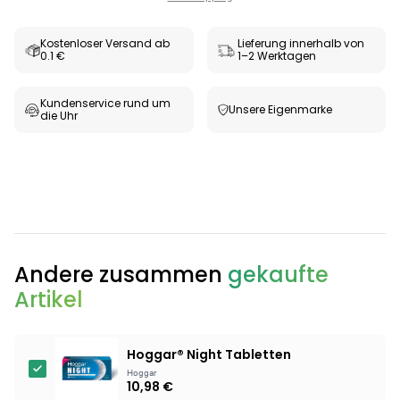
Kostenloser Versand ab
Lieferung innerhalb von
0.1 €
1–2 Werktagen
Kundenservice rund um
Unsere Eigenmarke
die Uhr
Categories
Andere zusammen
gekaufte
Artikel
Testzentrum
Arzneimittel
Hygiene &
Baby &
Sanitätshaus
Hoggar® Night Tabletten
&
Haushalt
Familie
Hoggar
Gesundheit
10,98 €