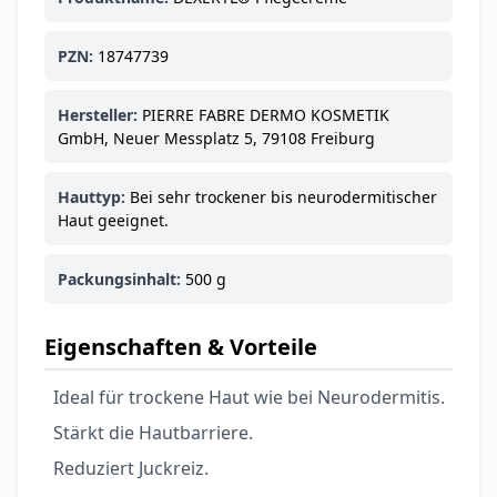
Ohrstöpsel
3,79 €
3,95 €
-4%
PZN:
18747739
ARZNEIMITTEL & GESUNDHEIT
Softa Swabs
Alkoholtupfer,
Hersteller:
PIERRE FABRE DERMO KOSMETIK
3,75 €
100 Stück
4,29 €
-13%
GmbH, Neuer Messplatz 5, 79108 Freiburg
ARZNEIMITTEL & GESUNDHEIT
Lefax® extra
Hauttyp:
Bei sehr trockener bis neurodermitischer
Kautabletten
Haut geeignet.
7,69 €
8,09 €
-5%
ARZNEIMITTEL & GESUNDHEIT
Packungsinhalt:
500 g
Hametum
Hämorrhoidensalbe:
Eigenschaften & Vorteile
12,04 €
Bei Hämorrhoiden
12,95 €
-7%
& Juckreiz
Ideal für trockene Haut wie bei Neurodermitis.
Nach Marke kaufen
Stärkt die Hautbarriere.
Reduziert Juckreiz.