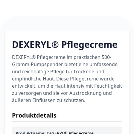
6,74 €
7,49 €
-10%
BEAUTY & PFLEGE
La Roche-Posay
LIPIKAR Baume
17,31 €
Light AP+M
19,90 €
-13%
BEAUTY & PFLEGE
DEXERYL® Pflegecreme
Dexeryl
Pflegecreme für
5,91 €
die ganze Familie
DEXERYL® Pflegecreme im praktischen 500-
6,35 €
-7%
Gramm-Pumpspender bietet eine umfassende
BEAUTY & PFLEGE
und reichhaltige Pflege für trockene und
Linola Forte
Shampoo für
empfindliche Haut. Diese Pflegecreme wurde
12,28 €
juckende, trockene
entwickelt, um die Haut intensiv mit Feuchtigkeit
16,37 €
-25%
oder zu
zu versorgen und sie vor Austrocknung und
ARZNEIMITTEL & GESUNDHEIT
Schuppenflechte
Vagisan Milchsäure
äußeren Einflüssen zu schützen.
neigende Kopfhaut
– Zäpfchen zur
12,89 €
pH-Wert-
17,47 €
-26%
Produktdetails
Stabilisierung
ARZNEIMITTEL & GESUNDHEIT
OHROPAX® Classic
Produktname:
DEXERYL® Pflegecreme