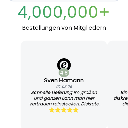
4,000,000+
Bestellungen von Mitgliedern
4.8
Sven Hamann
01.03.26
Schnelle Lieferung
Im großen
Bin
und ganzen kann man hier
diskr
vertrauen reinstecken. Diskrete
di
und schnelle Lieferung
Bearb