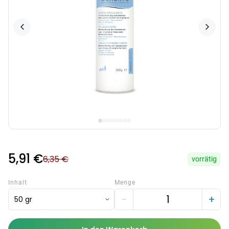
5,91 €
6,35 €
vorrätig
Inhalt
Menge
−
+
50 gr