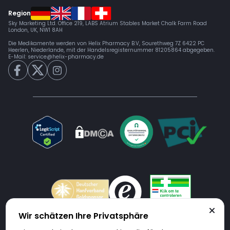
Region
Sky Marketing Ltd. Office 219, LABS Atrium Stables Market Chalk Farm Road
London, UK, NW1 8AH
Die Medikamente werden von Helix Pharmacy B.V, Sourethweg 7Z 6422 PC
Heerlen, Niederlande, mit der Handelsregisternummer 81205864 abgegeben.
E-Mail:
service@helix-pharmacy.de
Wir schätzen Ihre Privatsphäre