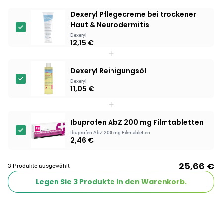
Dexeryl Pflegecreme bei trockener
Haut & Neurodermitis
Dexeryl
12,15 €
+
Dexeryl Reinigungsöl
Dexeryl
11,05 €
+
Ibuprofen AbZ 200 mg Filmtabletten
Ibuprofen AbZ 200 mg Filmtabletten
2,46 €
25,66 €
3 Produkte ausgewählt
Legen Sie
3
Produkte in den Warenkorb.