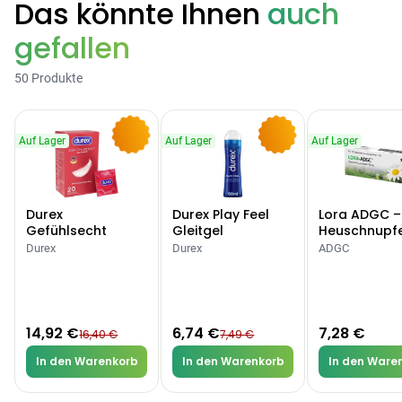
Das könnte Ihnen
auch
gefallen
Categories
50 Produkte
Testzentrum
Arzneimittel
Hygiene &
Baby &
Sanitätshaus
Auf Lager
Auf Lager
Auf Lager
&
Haushalt
Familie
-9%
-10%
Gesundheit
Durex
Durex Play Feel
Lora ADGC –
Products
Gefühlsecht
Gleitgel
Heuschnupf
Classic Kondome
Allergien
Durex
Durex
ADGC
ARZNEIMITTEL & GESUNDHEIT
Durex Gefühlsecht
Classic Kondome
14,92 €
16,40 €
-9%
14,92 €
6,74 €
7,28 €
16,40 €
7,49 €
ARZNEIMITTEL & GESUNDHEIT
Durex Play Feel
In den Warenkorb
In den Warenkorb
In den Ware
Gleitgel