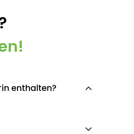
?
en!
rin enthalten?