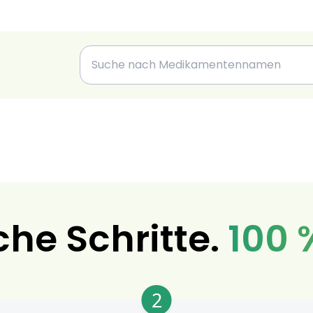
che Schritte.
100 
2