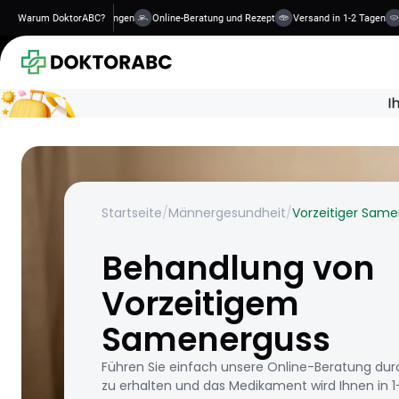
ualifizierte Behandlungen
Warum DoktorABC?
Online-Beratung und Rezept
Versand in 1-2 Tagen
Sich
Startseite
/
Männergesundheit
/
Vorzeitiger Sam
Behandlung von
Vorzeitigem
Samenerguss
Führen Sie einfach unsere Online-Beratung dur
zu erhalten und das Medikament wird Ihnen in 