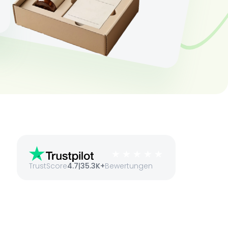
TrustScore
4.7
|
35.3K+
Bewertungen