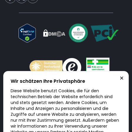
Wir schätzen Ihre Privatsphäre
Diese Website benutzt Cookies, die für den
Doktorabc.com ist eine Vermittlungsplattform. Doktorabc ist ausdrücklich
technischen Betrieb der Website erforderlich sind
keine Internetapotheke. Doktorabc bietet keine Medikamente oder
sonstige Produkte an oder liefert diese. Jegliche Informationen zu
und stets gesetzt werden. Andere Cookies, um
Produkten, Medikamenten und Preisen auf der Internetseite beinhalten
Inhalte und Anzeigen zu personalisieren und die
kein Angebot von Doktorabc an Sie. Für die Einhaltung der in Ihrem Land
geltenden Gesetze und sonstigen Rechtsvorschriften sind Sie als Nutzer
Zugriffe auf unsere Website zu analysieren, werden
selbst verantwortlich. Die Nutzung unseres Services auf Doktorabc durch
Sie erfolgt auf eigenes Risiko und in eigener Verantwortung. Sie erklären,
nur mit Ihrer Zustimmung gesetzt. Außerdem geben
diese Internetseite aus eigener Initiative zu besuchen und zu nutzen.
wir Informationen zu Ihrer Verwendung unserer