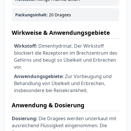
Ohrstöpsel
3,79 €
3,95 €
-4%
Packungsinhalt:
20 Dragees
ARZNEIMITTEL & GESUNDHEIT
Softa Swabs
Alkoholtupfer,
Wirkweise & Anwendungsgebiete
3,75 €
100 Stück
4,29 €
-13%
ARZNEIMITTEL & GESUNDHEIT
Wirkstoff:
Dimenhydrinat. Der Wirkstoff
Lefax® extra
blockiert die Rezeptoren im Brechzentrum des
Kautabletten
Gehirns und beugt so Übelkeit und Erbrechen
7,69 €
8,09 €
-5%
vor.
ARZNEIMITTEL & GESUNDHEIT
Anwendungsgebiete:
Zur Vorbeugung und
Hametum
Behandlung von Übelkeit und Erbrechen,
Hämorrhoidensalbe:
insbesondere bei Reisekrankheit.
12,04 €
Bei Hämorrhoiden
12,95 €
-7%
& Juckreiz
Anwendung & Dosierung
Nach Marke kaufen
Dosierung:
Die Dragees werden unzerkaut mit
ausreichend Flüssigkeit eingenommen. Die