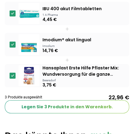
IBU 400 akut Filmtabletten
1 A Pharma
4,45 €
+
Imodium® akut lingual
Imodium
14,76 €
+
Hansaplast Erste Hilfe Pflaster Mix:
Wundversorgung für die ganze
Familie
Beiersdorf
3,75 €
22,96 €
3 Produkte ausgewählt
Legen Sie
3
Produkte in den Warenkorb.