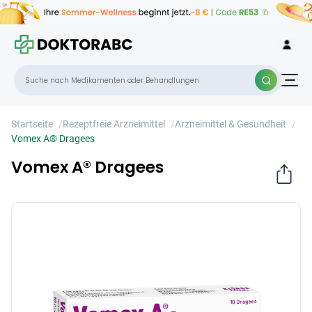
Vomex A® Dragees
×
Startseite
/
Rezeptfreie Arzneimittel
/
Arzneimittel & Gesundheit
/
Vomex A® Dragees
Vomex A® Dragees