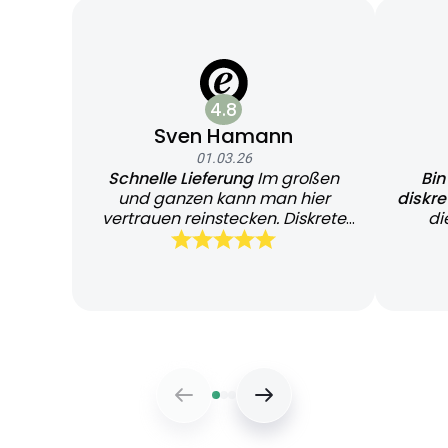
4.8
Sven Hamann
01.03.26
Schnelle Lieferung
Im großen
Bin
und ganzen kann man hier
diskr
vertrauen reinstecken. Diskrete
di
und schnelle Lieferung
Bearb