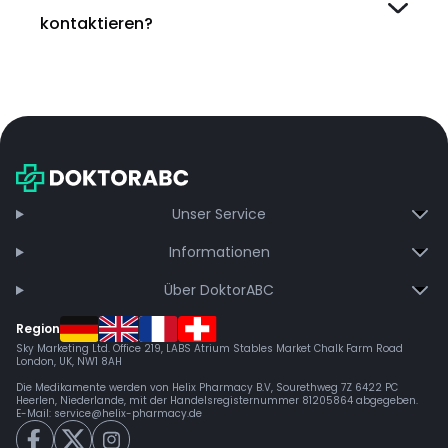
kontaktieren?
Unser Service
Informationen
Über DoktorABC
Region
Sky Marketing Ltd. Office 219, LABS Atrium Stables Market Chalk Farm Road
London, UK, NW1 8AH
Die Medikamente werden von Helix Pharmacy B.V, Sourethweg 7Z 6422 PC
Heerlen, Niederlande, mit der Handelsregisternummer 81205864 abgegeben.
E-Mail:
service@helix-pharmacy.de