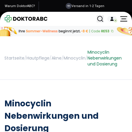
Warum DoktorABC?
Versand in 1-2 Tagen
Alle Behandlunge
Minocyclin
Startseite
/
Hautpflege
/
Akne
/
Minocyclin
/
Nebenwirkungen
und Dosierung
Minocyclin
Nebenwirkungen und
Dosierung