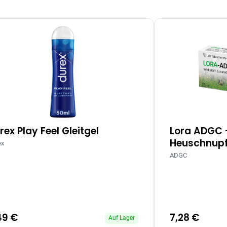
rex Play Feel Gleitgel
Lora ADGC 
Heuschnupf
ex
ADGC
49 €
7,28 €
Auf Lager