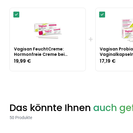
+
Vagisan FeuchtCreme:
Vagisan Probio
Hormonfreie Creme bei
Vaginalkapsel
Scheidentrockenheit
19,99 €
17,19 €
Das könnte Ihnen
auch gef
50 Produkte