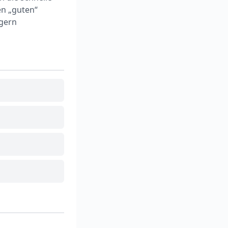
en „guten“
egern