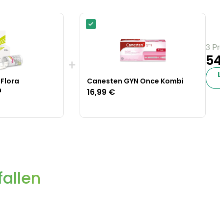
3 P
54
+
Flora
Canesten GYN Once Kombi
n
16,99 €
allen