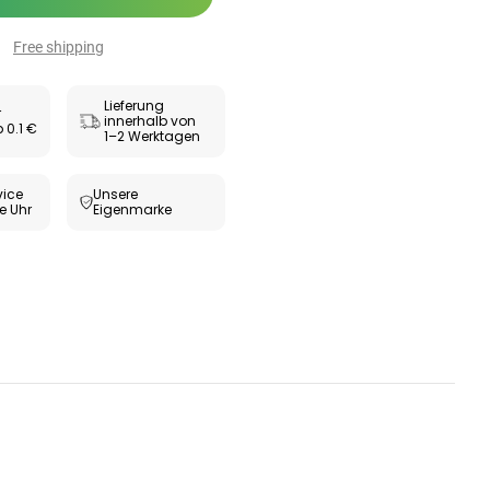
Free shipping
Lieferung
r
innerhalb von
 0.1 €
1–2 Werktagen
ice
Unsere
e Uhr
Eigenmarke