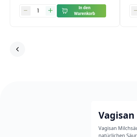
-
+
In den
1
Warenkorb
Vagisan
Vagisan Milchsäu
natürlichen Säu