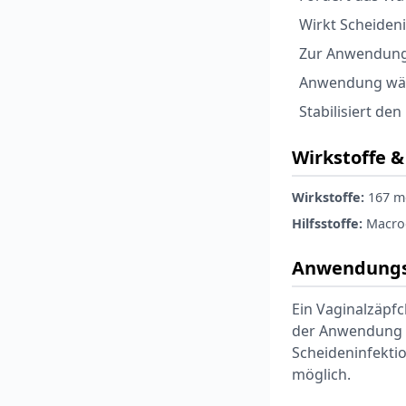
Wirkt Scheiden
Zur Anwendung 
Anwendung wäh
Stabilisiert de
Wirkstoffe & 
Wirkstoffe:
167 mg
Hilfsstoffe:
Macrog
Anwendungs
Ein Vaginalzäpfc
der Anwendung b
Scheideninfekti
möglich.