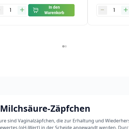
-
+
-
+
In den
1
1
Warenkorb
 Milchsäure-Zäpfchen
re sind Vaginalzäpfchen, die zur Erhaltung und Wiederhers
rewertes (pH-Wert) in der Scheide angewandt werden. Durch