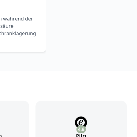
ch während der
hsäure
schranklagerung
4.8
n
Rita