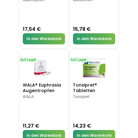
Ohrstöpsel
3,79 €
3,95 €
-4%
ARZNEIMITTEL & GESUNDHEIT
Softa Swabs
17,54 €
15,78 €
Alkoholtupfer,
3,75 €
100 Stück
4,29 €
-13%
In den Warenkorb
In den Warenkorb
ARZNEIMITTEL & GESUNDHEIT
Lefax® extra
Kautabletten
Auf Lager
Auf Lager
7,69 €
8,09 €
-5%
ARZNEIMITTEL & GESUNDHEIT
Hametum
WALA® Euphrasia
Tonsipret®
Hämorrhoidensalbe:
Augentropfen
Tabletten
12,04 €
Bei Hämorrhoiden
12,95 €
-7%
WALA
Tonsipret
& Juckreiz
Nach Marke kaufen
11,27 €
14,23 €
In den Warenkorb
In den Warenkorb