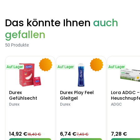
Das könnte Ihnen
auch
gefallen
50 Produkte
Auf Lager
Auf Lager
Auf Lager
-9%
-10%
Durex
Durex Play Feel
Lora ADGC –
Gefühlsecht
Gleitgel
Heuschnupf
Classic Kondome
Allergien
Durex
Durex
ADGC
14,92 €
6,74 €
7,28 €
16,40 €
7,49 €