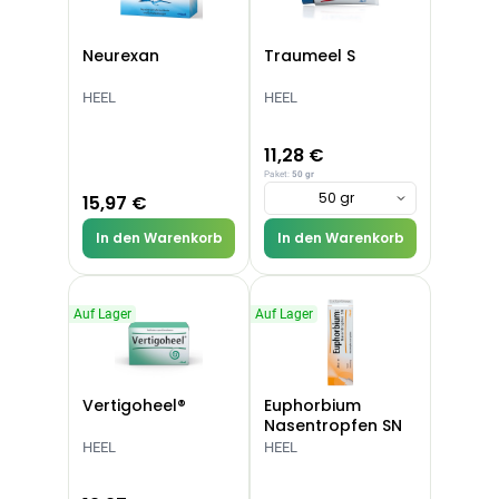
Neurexan
Traumeel S
HEEL
HEEL
11,28 €
Paket:
50 gr
50 gr
15,97 €
In den Warenkorb
In den Warenkorb
Auf Lager
Auf Lager
Vertigoheel®
Euphorbium
Nasentropfen SN
HEEL
HEEL