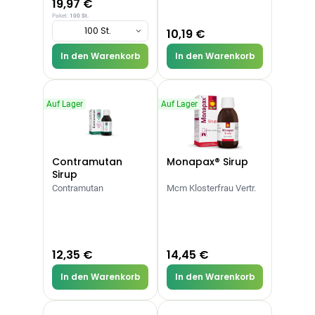
19,97 €
Paket:
100 St.
Categories
100 St.
10,19 €
In den Warenkorb
In den Warenkorb
Auf Lager
Auf Lager
Testzentrum
Arzneimittel
Hygiene &
Baby &
Sanitätshaus
&
Haushalt
Familie
Gesundheit
Contramutan
Monapax® Sirup
Sirup
Products
Contramutan
Mcm Klosterfrau Vertr.
ARZNEIMITTEL & GESUNDHEIT
Durex Gefühlsecht
Classic Kondome
14,92 €
16,40 €
-9%
12,35 €
14,45 €
ARZNEIMITTEL & GESUNDHEIT
In den Warenkorb
In den Warenkorb
Durex Play Feel
Gleitgel