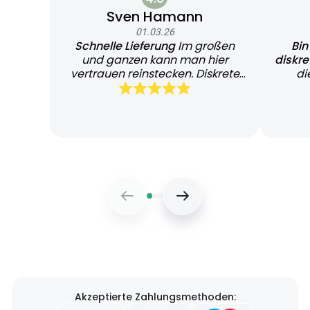
Sven Hamann
01.03.26
Schnelle Lieferung
Im großen
Bin
und ganzen kann man hier
diskr
vertrauen reinstecken. Diskrete
di
und schnelle Lieferung
Bearb
Akzeptierte Zahlungsmethoden: