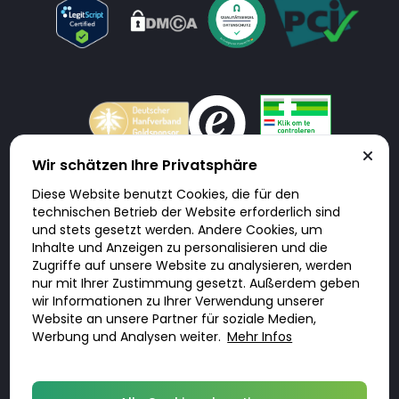
Wir schätzen Ihre Privatsphäre
Diese Website benutzt Cookies, die für den
Doktorabc.com ist eine Vermittlungsplattform. Doktorabc ist ausdrücklich
technischen Betrieb der Website erforderlich sind
keine Internetapotheke. Doktorabc bietet keine Medikamente oder
sonstige Produkte an oder liefert diese. Jegliche Informationen zu
und stets gesetzt werden. Andere Cookies, um
Produkten, Medikamenten und Preisen auf der Internetseite beinhalten
Inhalte und Anzeigen zu personalisieren und die
kein Angebot von Doktorabc an Sie. Für die Einhaltung der in Ihrem Land
geltenden Gesetze und sonstigen Rechtsvorschriften sind Sie als Nutzer
Zugriffe auf unsere Website zu analysieren, werden
selbst verantwortlich. Die Nutzung unseres Services auf Doktorabc durch
nur mit Ihrer Zustimmung gesetzt. Außerdem geben
Sie erfolgt auf eigenes Risiko und in eigener Verantwortung. Sie erklären,
diese Internetseite aus eigener Initiative zu besuchen und zu nutzen.
wir Informationen zu Ihrer Verwendung unserer
Website an unsere Partner für soziale Medien,
Werbung und Analysen weiter.
Mehr Infos
© 2026 DoktorABC.com