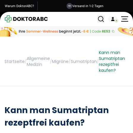
Warum DoktorABC?
Versand in 1-2 Tagen
Alle Behandlunge
Kann man
Allgemeine
Sumatriptan
Startseite
/
/
Migräne
/
Sumatriptan
/
Medizin
rezeptfrei
kaufen?
Kann man Sumatriptan
rezeptfrei kaufen?