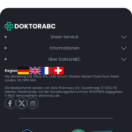
Unser Service
Informationen
Über DoktorABC
Region
Sky Marketing Ltd. Office 219, LABS Atrium Stables Market Chalk Farm Road
London, UK, NW1 8AH
Die Medikamente werden von Helix Pharmacy B.V, Sourethweg 7Z 6422 PC
Heerlen, Niederlande, mit der Handelsregisternummer 81205864 abgegeben.
E-Mail:
service@helix-pharmacy.de