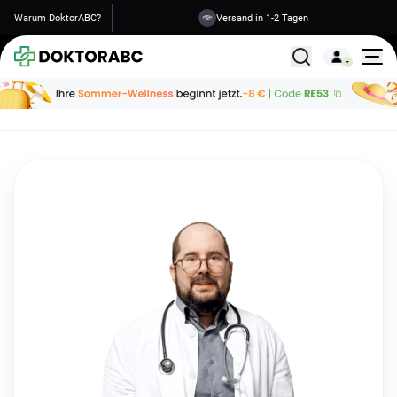
Warum DoktorABC?
Versand in 1-2 Tagen
Alle Behandlunge