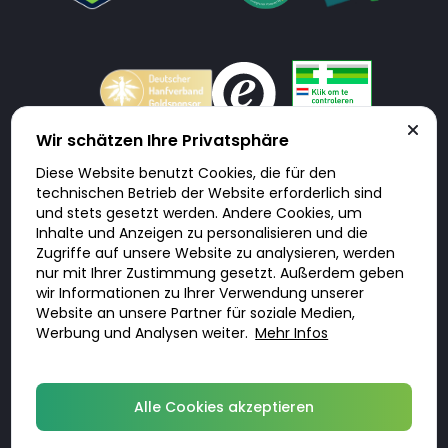
Wir schätzen Ihre Privatsphäre
Diese Website benutzt Cookies, die für den
Doktorabc.com ist eine Vermittlungsplattform. Doktorabc ist ausdrücklich
technischen Betrieb der Website erforderlich sind
keine Internetapotheke. Doktorabc bietet keine Medikamente oder
sonstige Produkte an oder liefert diese. Jegliche Informationen zu
und stets gesetzt werden. Andere Cookies, um
Produkten, Medikamenten und Preisen auf der Internetseite beinhalten
Inhalte und Anzeigen zu personalisieren und die
kein Angebot von Doktorabc an Sie. Für die Einhaltung der in Ihrem Land
geltenden Gesetze und sonstigen Rechtsvorschriften sind Sie als Nutzer
Zugriffe auf unsere Website zu analysieren, werden
selbst verantwortlich. Die Nutzung unseres Services auf Doktorabc durch
Sie erfolgt auf eigenes Risiko und in eigener Verantwortung. Sie erklären,
nur mit Ihrer Zustimmung gesetzt. Außerdem geben
diese Internetseite aus eigener Initiative zu besuchen und zu nutzen.
wir Informationen zu Ihrer Verwendung unserer
Website an unsere Partner für soziale Medien,
Werbung und Analysen weiter.
Mehr Infos
© 2026 DoktorABC.com
Alle Cookies akzeptieren