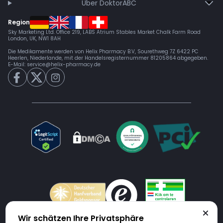
Über DoktorABC
Region
Sky Marketing Ltd. Office 219, LABS Atrium Stables Market Chalk Farm Road
London, UK, NW1 8AH
Die Medikamente werden von Helix Pharmacy B.V, Sourethweg 7Z 6422 PC
Heerlen, Niederlande, mit der Handelsregisternummer 81205864 abgegeben.
E-Mail:
service@helix-pharmacy.de
Wir schätzen Ihre Privatsphäre