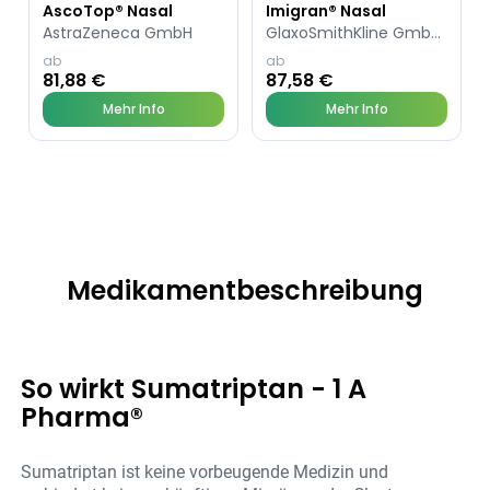
AscoTop® Nasal
Imigran® Nasal
AstraZeneca GmbH
GlaxoSmithKline GmbH & Co. KG
ab
ab
81,88 €
87,58 €
Mehr Info
Mehr Info
Medikamentbeschreibung
So wirkt Sumatriptan - 1 A
Pharma®
Sumatriptan ist keine vorbeugende Medizin und