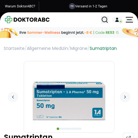
Warum DoktorABC?
Versand in 1-2 Tagen
Alle Behandlunge
Startseite
/
Allgemeine Medizin
/
Migräne
/
Sumatriptan
Sumatriptan