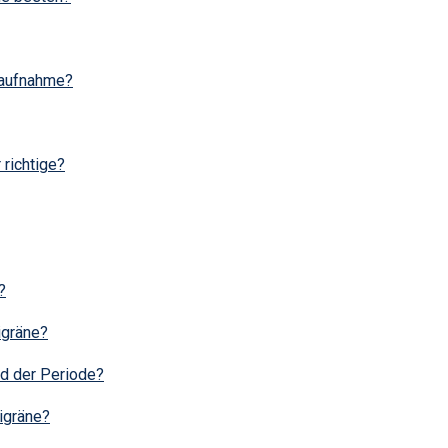
taufnahme?
 richtige?
?
igräne?
d der Periode?
igräne?