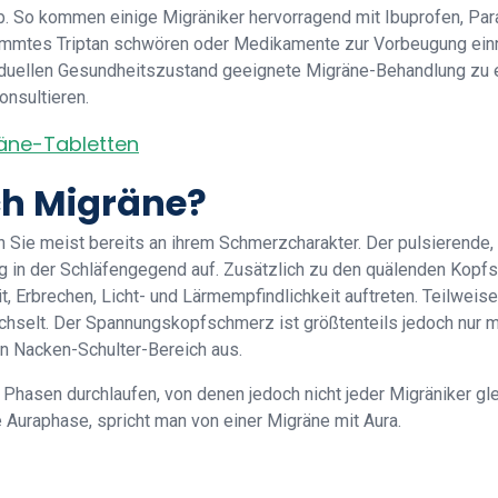
. So kommen einige Migräniker hervorragend mit Ibuprofen, Pa
timmtes Triptan schwören oder Medikamente zur Vorbeugung ei
viduellen Gesundheitszustand geeignete Migräne-Behandlung zu e
onsultieren.
äne-Tabletten
ch Migräne?
Sie meist bereits an ihrem Schmerzcharakter. Der pulsierende
itig in der Schläfengegend auf. Zusätzlich zu den quälenden Ko
, Erbrechen, Licht- und Lärmempfindlichkeit auftreten. Teilweise
elt. Der Spannungskopfschmerz ist größtenteils jedoch nur mäß
den Nacken-Schulter-Bereich aus.
Phasen durchlaufen, von denen jedoch nicht jeder Migräniker gle
e Auraphase, spricht man von einer Migräne mit Aura.