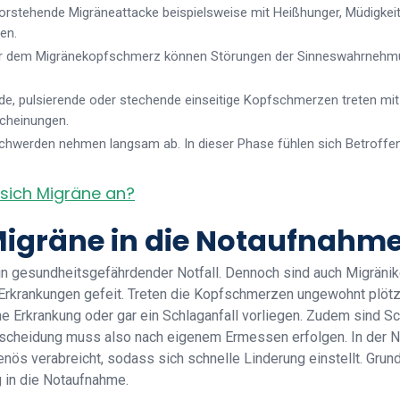
orstehende Migräneattacke beispielsweise mit Heißhunger, Müdigk
en.
or dem Migränekopfschmerz können Störungen der Sinneswahrnehmu
e, pulsierende oder stechende einseitige Kopfschmerzen treten mit 
scheinungen.
chwerden nehmen langsam ab. In dieser Phase fühlen sich Betroff
t sich Migräne an?
Migräne in die Notaufnahm
in gesundheitsgefährdender Notfall. Dennoch sind auch Migränike
rkrankungen gefeit. Treten die Kopfschmerzen ungewohnt plötz
he Erkrankung oder gar ein Schlaganfall vorliegen. Zudem sind Sc
Entscheidung muss also nach eigenem Ermessen erfolgen. In der
nös verabreicht, sodass sich schnelle Linderung einstellt. Grunds
g in die Notaufnahme.