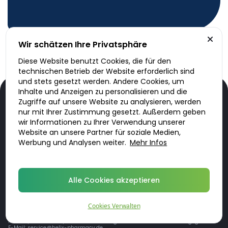
Wir schätzen Ihre Privatsphäre
Diese Website benutzt Cookies, die für den
technischen Betrieb der Website erforderlich sind
und stets gesetzt werden. Andere Cookies, um
Inhalte und Anzeigen zu personalisieren und die
Zugriffe auf unsere Website zu analysieren, werden
nur mit Ihrer Zustimmung gesetzt. Außerdem geben
wir Informationen zu Ihrer Verwendung unserer
Unser Service
Website an unsere Partner für soziale Medien,
Werbung und Analysen weiter.
Mehr Infos
Informationen
Über DoktorABC
Alle Cookies akzeptieren
Region
Sky Marketing Ltd. Office 219, LABS Atrium Stables Market Chalk Farm Road
London, UK, NW1 8AH
Cookies Verwalten
Die Medikamente werden von Helix Pharmacy B.V, Sourethweg 7Z 6422 PC
Heerlen, Niederlande, mit der Handelsregisternummer 81205864 abgegeben.
E-Mail:
service@helix-pharmacy.de