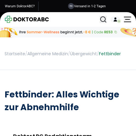
Warum DoktorABC?
Sichere Informationen
Versand in 1-2 Tagen
Alle Behandlunge
Startseite
/
Allgemeine Medizin
/
Übergewicht
/
Fettbinder
Fettbinder: Alles Wichtige
zur Abnehmhilfe