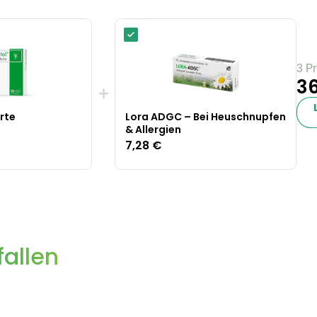
3 P
36
+
rte
Lora ADGC – Bei Heuschnupfen
& Allergien
7,28 €
allen