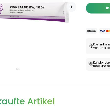
In
Kostenlose
Versand ab
Kundenserv
rund um di
aufte Artikel