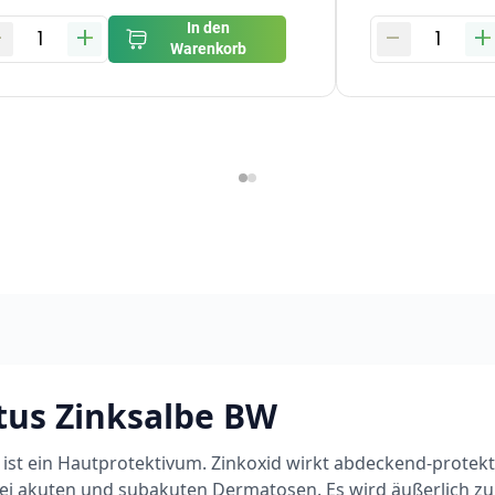
-
+
-
+
In den
1
1
Warenkorb
us Zinksalbe BW
 ist ein Hautprotektivum. Zinkoxid wirkt abdeckend-protekt
ei akuten und subakuten Dermatosen. Es wird äußerlich z