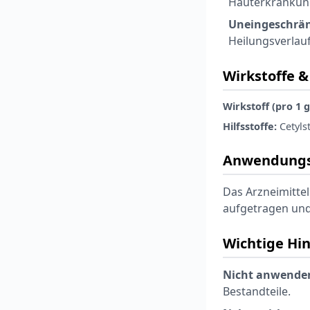
Hauterkrankun
Uneingeschrä
Heilungsverlau
Wirkstoffe & 
Wirkstoff (pro 1 g
Hilfsstoffe:
Cetyls
Anwendungs
Das Arzneimittel
aufgetragen und
Wichtige Hi
Nicht anwenden
Bestandteile.