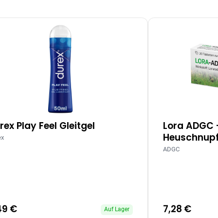
rex Play Feel Gleitgel
Lora ADGC 
Heuschnupf
ex
ADGC
49 €
7,28 €
Auf Lager