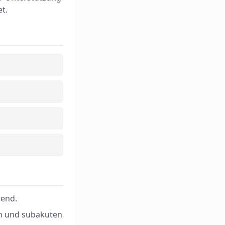
t.
dend.
n und subakuten