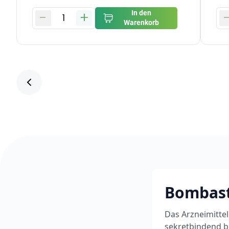
-
+
In den
1
Warenkorb
Bombast
Das Arzneimittel
sekretbindend b