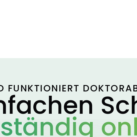
O FUNKTIONIERT DOKTORA
infachen Sch
lständig onl