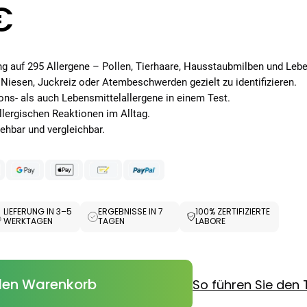
€
Zäpfchen zur
,89 €
-Wert-
17,47 €
-26%
bilisierung
ESUNDHEIT
ax® extra
 auf 295 Allergene – Pollen, Tierhaare, Hausstaubmilben und Lebe
utabletten
n Niesen, Juckreiz oder Atembeschwerden gezielt zu identifizieren.
69 €
8,09 €
-5%
ons- als auch Lebensmittelallergene in einem Test.
allergischen Reaktionen im Alltag.
sehbar und vergleichbar.
LIEFERUNG IN 3–5
ERGEBNISSE IN 7
100% ZERTIFIZIERTE
WERKTAGEN
TAGEN
LABORE
den Warenkorb
So führen Sie den 