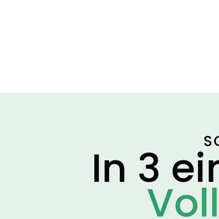
S
In 3 e
Vol