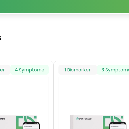
s
er
4
Symptome
1
Biomarker
3
Symptom