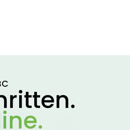
BC
ritten.
ine.