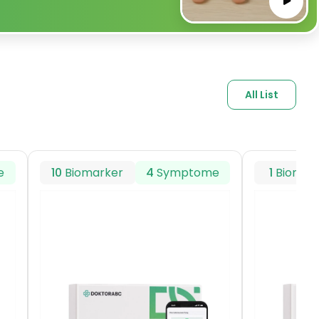
All List
e
10
Biomarker
4
Symptome
1
Biomar