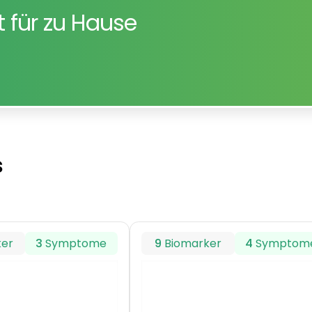
st für zu Hause
s
ker
3
Symptome
9
Biomarker
4
Symptom