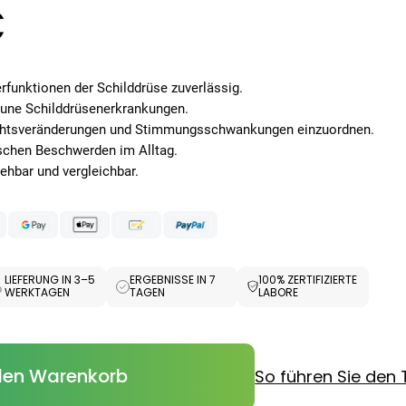
€
rfunktionen der Schilddrüse zuverlässig.
une Schilddrüsenerkrankungen.
wichtsveränderungen und Stimmungsschwankungen einzuordnen.
ischen Beschwerden im Alltag.
sehbar und vergleichbar.
LIEFERUNG IN 3–5
ERGEBNISSE IN 7
100% ZERTIFIZIERTE
WERKTAGEN
TAGEN
LABORE
den Warenkorb
So führen Sie den 