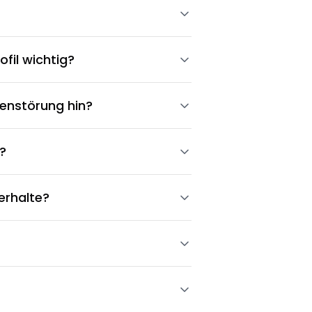
fil wichtig?
enstörung hin?
?
erhalte?