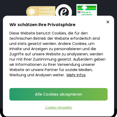
Wir schätzen Ihre Privatsphäre
Diese Website benutzt Cookies, die für den
Doktorabc.com ist eine Vermittlungsplattform. Doktorabc ist ausdrücklich
technischen Betrieb der Website erforderlich sind
keine Internetapotheke. Doktorabc bietet keine Medikamente oder
sonstige Produkte an oder liefert diese. Jegliche Informationen zu
und stets gesetzt werden. Andere Cookies, um
Produkten, Medikamenten und Preisen auf der Internetseite beinhalten
Inhalte und Anzeigen zu personalisieren und die
kein Angebot von Doktorabc an Sie. Für die Einhaltung der in Ihrem Land
geltenden Gesetze und sonstigen Rechtsvorschriften sind Sie als Nutzer
Zugriffe auf unsere Website zu analysieren, werden
selbst verantwortlich. Die Nutzung unseres Services auf Doktorabc durch
nur mit Ihrer Zustimmung gesetzt. Außerdem geben
Sie erfolgt auf eigenes Risiko und in eigener Verantwortung. Sie erklären,
diese Internetseite aus eigener Initiative zu besuchen und zu nutzen.
wir Informationen zu Ihrer Verwendung unserer
Website an unsere Partner für soziale Medien,
Werbung und Analysen weiter.
Mehr Infos
© 2026 DoktorABC.com
Alle Cookies akzeptieren
Cookies Verwalten
Diskrete, qualifizierte Behandlungen