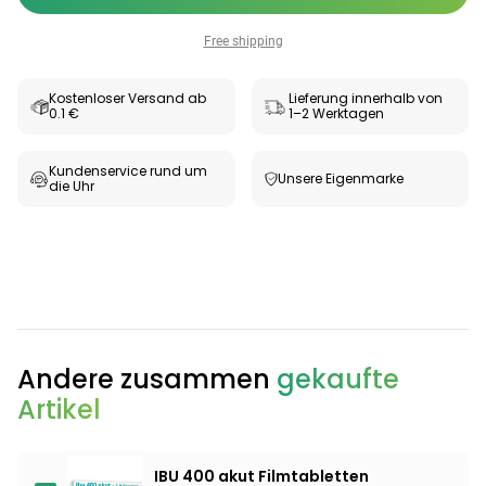
Free shipping
Kostenloser Versand ab
Lieferung innerhalb von
0.1 €
1–2 Werktagen
Kundenservice rund um
Unsere Eigenmarke
die Uhr
Categories
Andere zusammen
gekaufte
Artikel
Testzentrum
Arzneimittel
Hygiene &
Baby &
Sanitätshaus
&
Haushalt
Familie
Gesundheit
IBU 400 akut Filmtabletten