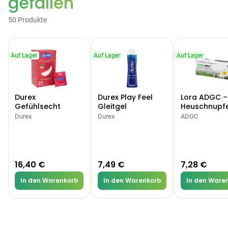
gefallen
50 Produkte
Auf Lager
Auf Lager
Auf Lager
Durex
Durex Play Feel
Lora ADGC –
Gefühlsecht
Gleitgel
Heuschnupf
Classic Kondome
Allergien
Durex
Durex
ADGC
16,40 €
7,49 €
7,28 €
In den Warenkorb
In den Warenkorb
In den Ware