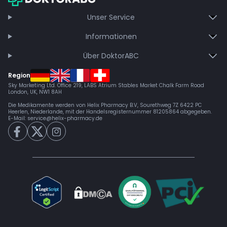
Unser Service
Informationen
Über DoktorABC
Region
Sky Marketing Ltd. Office 219, LABS Atrium Stables Market Chalk Farm Road
London, UK, NW1 8AH
Die Medikamente werden von Helix Pharmacy B.V, Sourethweg 7Z 6422 PC
Heerlen, Niederlande, mit der Handelsregisternummer 81205864 abgegeben.
E-Mail:
service@helix-pharmacy.de