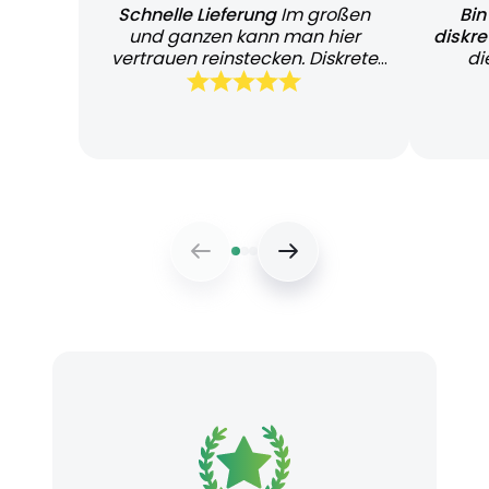
Schnelle Lieferung
Im großen
Bin
und ganzen kann man hier
diskr
vertrauen reinstecken. Diskrete
di
und schnelle Lieferung
Bearb