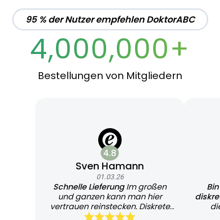
95 % der Nutzer empfehlen DoktorABC
4,000,000+
Bestellungen von Mitgliedern
4.8
Sven Hamann
01.03.26
Schnelle Lieferung
Im großen
Bin
und ganzen kann man hier
diskr
vertrauen reinstecken. Diskrete
di
und schnelle Lieferung
Bearb