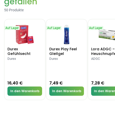
gefallen
50 Produkte
Auf Lager
Auf Lager
Auf Lager
Durex
Durex Play Feel
Lora ADGC –
Gefühlsecht
Gleitgel
Heuschnupf
Classic Kondome
Allergien
Durex
Durex
ADGC
16,40 €
7,49 €
7,28 €
In den Warenkorb
In den Warenkorb
In den Ware