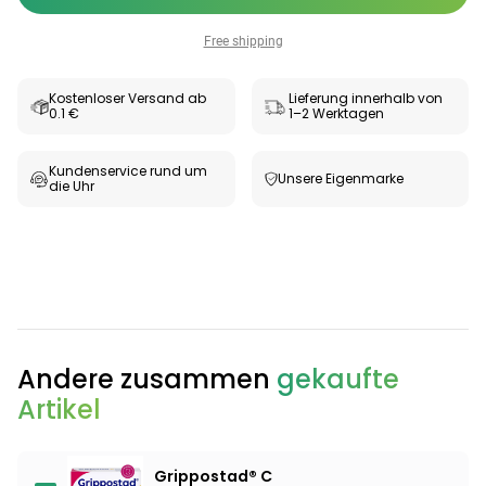
Free shipping
Kostenloser Versand ab
Lieferung innerhalb von
0.1 €
1–2 Werktagen
Kundenservice rund um
Unsere Eigenmarke
die Uhr
Categories
Andere zusammen
gekaufte
Artikel
Testzentrum
Arzneimittel
Hygiene &
Baby &
Sanitätshaus
&
Haushalt
Familie
Gesundheit
Grippostad® C