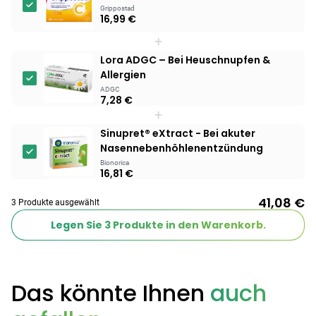
Grippostad
16,99 €
Products
+
BEAUTY & PFLEGE
Lora ADGC – Bei Heuschnupfen &
Linola Forte
Allergien
Shampoo für
ADGC
12,28 €
juckende, trockene
16,37 €
-25%
7,28 €
oder zu
+
ARZNEIMITTEL & GESUNDHEIT
Schuppenflechte
Vagisan Milchsäure
Sinupret® eXtract - Bei akuter
neigende Kopfhaut
– Zäpfchen zur
Nasennebenhöhlenentzündung
12,89 €
pH-Wert-
17,47 €
-26%
Bionorica
16,81 €
Stabilisierung
ARZNEIMITTEL & GESUNDHEIT
Hametum
41,08 €
3 Produkte ausgewählt
Hämorrhoidensalbe:
Legen Sie
3
Produkte in den Warenkorb.
12,04 €
Bei Hämorrhoiden
12,95 €
-7%
& Juckreiz
Nach Marke kaufen
Das könnte Ihnen
auch