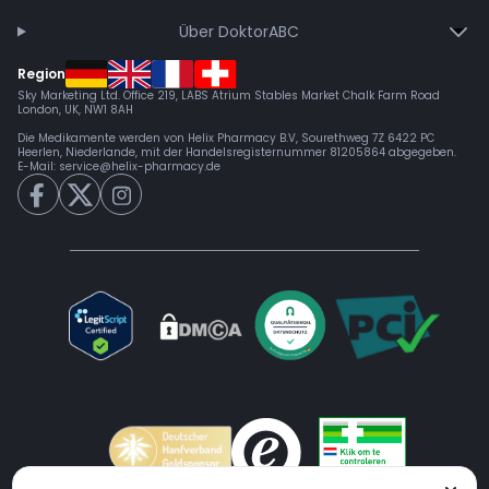
Über DoktorABC
Region
Sky Marketing Ltd. Office 219, LABS Atrium Stables Market Chalk Farm Road
London, UK, NW1 8AH
Die Medikamente werden von Helix Pharmacy B.V, Sourethweg 7Z 6422 PC
Heerlen, Niederlande, mit der Handelsregisternummer 81205864 abgegeben.
E-Mail:
service@helix-pharmacy.de