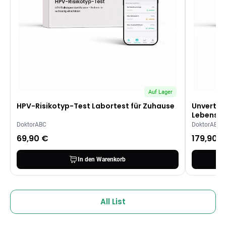
Auf Lager
HPV-Risikotyp-Test Labortest für Zuhause
Unverträ
Lebensmi
DoktorABC
DoktorABC
69,90 €
179,90 
In den Warenkorb
All List