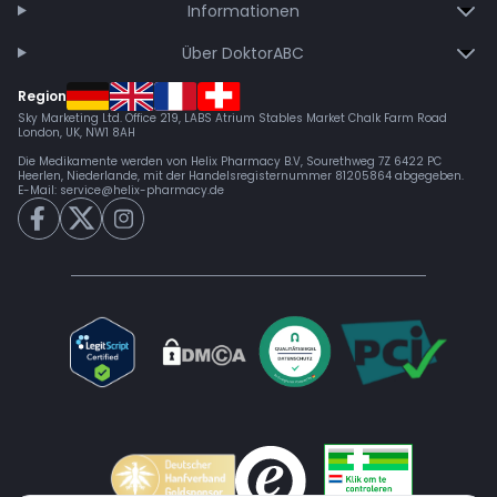
Informationen
Über DoktorABC
Region
Sky Marketing Ltd. Office 219, LABS Atrium Stables Market Chalk Farm Road
London, UK, NW1 8AH
Die Medikamente werden von Helix Pharmacy B.V, Sourethweg 7Z 6422 PC
Heerlen, Niederlande, mit der Handelsregisternummer 81205864 abgegeben.
E-Mail:
service@helix-pharmacy.de