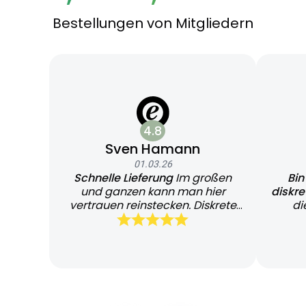
Bestellungen von Mitgliedern
4.8
Sven Hamann
01.03.26
Schnelle Lieferung
Im großen
Bin
und ganzen kann man hier
diskr
vertrauen reinstecken. Diskrete
di
und schnelle Lieferung
Bearb