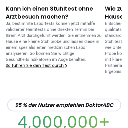
Kann ich einen Stuhltest ohne
Wie zuve
Arztbesuch machen?
Hause?
Ja, bestimmte Labortests können jetzt mithilfe
Entscheiden
validierter Heimtests ohne direkten Termin bei
qualitätsge
Ihrem Arzt durchgeführt werden. Sie entnehmen zu
standardisi
Hause eine kleine Stuhlprobe und lassen diese in
Stuhltests s
einem spezialisierten medizinischen Labor
wie Untersu
analysieren. So können Sie wichtige
Probe korre
Gesundheitsindikatoren im Auge behalten.
mit klaren A
So führen Sie den Test durch
Partnerlabor
Ergebnisse 
95 % der Nutzer empfehlen DoktorABC
4,000,000+