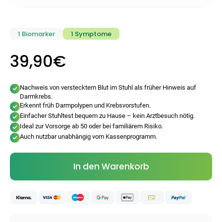
1 Biomarker
1 Symptome
39,90€
Nachweis von verstecktem Blut im Stuhl als früher Hinweis auf
Darmkrebs.
Erkennt früh Darmpolypen und Krebsvorstufen.
Einfacher Stuhltest bequem zu Hause – kein Arztbesuch nötig.
Ideal zur Vorsorge ab 50 oder bei familiärem Risiko.
Categories
Auch nutzbar unabhängig vom Kassenprogramm.
In den Warenkorb
Testzentrum
Arzneimittel
Hygiene &
Baby &
Sanitätshaus
&
Haushalt
Familie
Gesundheit