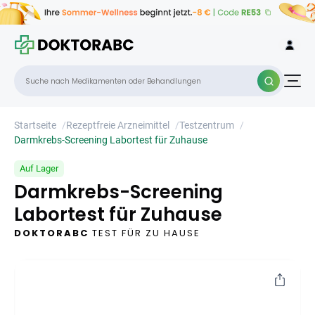
Darmkrebs-Screening Labortest für
×
Zuhause
Startseite
/
Rezeptfreie Arzneimittel
/
Testzentrum
/
Darmkrebs-Screening Labortest für Zuhause
Auf Lager
Darmkrebs-Screening
Labortest für Zuhause
DOKTORABC
TEST FÜR ZU HAUSE