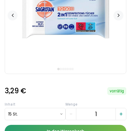
3,29 €
vorrätig
Inhalt
Menge
−
+
15 St.