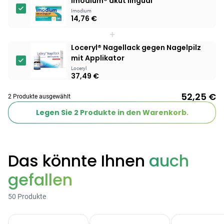
Imodium® akut lingual
Imodium
14,76 €
Products
+
BEAUTY & PFLEGE
Linola Forte
Loceryl® Nagellack gegen Nagelpilz
Shampoo für
mit Applikator
12,28 €
juckende, trockene
16,37 €
-25%
Loceryl
37,49 €
oder zu
ARZNEIMITTEL & GESUNDHEIT
Schuppenflechte
Vagisan Milchsäure
52,25 €
2 Produkte ausgewählt
neigende Kopfhaut
– Zäpfchen zur
Legen Sie
2
Produkte in den Warenkorb.
12,89 €
pH-Wert-
17,47 €
-26%
Stabilisierung
ARZNEIMITTEL & GESUNDHEIT
Hametum
Hämorrhoidensalbe:
Das könnte Ihnen
auch
12,04 €
Bei Hämorrhoiden
12,95 €
-7%
gefallen
& Juckreiz
Nach Marke kaufen
50 Produkte