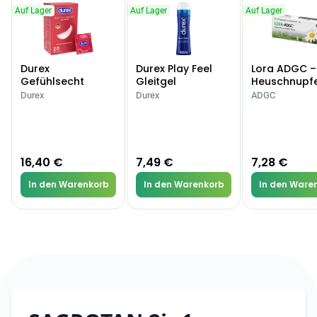
Auf Lager
Auf Lager
Auf Lager
Durex
Durex Play Feel
Lora ADGC –
Gefühlsecht
Gleitgel
Heuschnupf
Classic Kondome
Allergien
Durex
Durex
ADGC
16,40 €
7,49 €
7,28 €
In den Warenkorb
In den Warenkorb
In den Ware