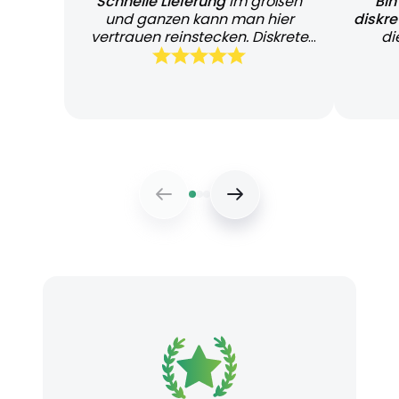
Schnelle Lieferung
Im großen
Bin
und ganzen kann man hier
diskr
vertrauen reinstecken. Diskrete
di
und schnelle Lieferung
Bearb