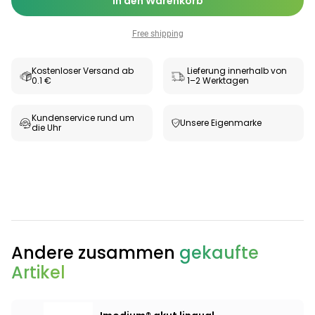
In den Warenkorb
Free shipping
Kostenloser Versand ab
Lieferung innerhalb von
0.1 €
1–2 Werktagen
Kundenservice rund um
Unsere Eigenmarke
die Uhr
Categories
Andere zusammen
gekaufte
Artikel
Testzentrum
Arzneimittel
Hygiene &
Baby &
Sanitätshaus
&
Haushalt
Familie
Gesundheit