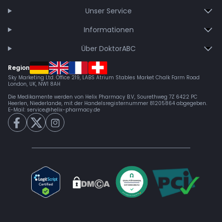
Unser Service
Informationen
Über DoktorABC
Region
Sky Marketing Ltd. Office 219, LABS Atrium Stables Market Chalk Farm Road
London, UK, NW1 8AH
Die Medikamente werden von Helix Pharmacy B.V, Sourethweg 7Z 6422 PC
Heerlen, Niederlande, mit der Handelsregisternummer 81205864 abgegeben.
E-Mail:
service@helix-pharmacy.de