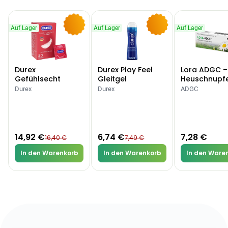
Auf Lager
Auf Lager
Auf Lager
-9%
-10%
Durex
Durex Play Feel
Lora ADGC –
Gefühlsecht
Gleitgel
Heuschnupf
Classic Kondome
Allergien
Durex
Durex
ADGC
14,92 €
6,74 €
7,28 €
16,40 €
7,49 €
In den Warenkorb
In den Warenkorb
In den Ware