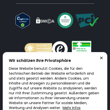
Wir schätzen Ihre Privatsphäre
Diese Website benutzt Cookies, die für den
Doktorabc.com ist eine Vermittlungsplattform. Doktorabc ist ausdrücklich
technischen Betrieb der Website erforderlich sind
keine Internetapotheke. Doktorabc bietet keine Medikamente oder
sonstige Produkte an oder liefert diese. Jegliche Informationen zu
und stets gesetzt werden. Andere Cookies, um
Produkten, Medikamenten und Preisen auf der Internetseite beinhalten
Inhalte und Anzeigen zu personalisieren und die
kein Angebot von Doktorabc an Sie. Für die Einhaltung der in Ihrem Land
geltenden Gesetze und sonstigen Rechtsvorschriften sind Sie als Nutzer
Zugriffe auf unsere Website zu analysieren, werden
selbst verantwortlich. Die Nutzung unseres Services auf Doktorabc durch
Sie erfolgt auf eigenes Risiko und in eigener Verantwortung. Sie erklären,
nur mit Ihrer Zustimmung gesetzt. Außerdem geben
diese Internetseite aus eigener Initiative zu besuchen und zu nutzen.
wir Informationen zu Ihrer Verwendung unserer
Website an unsere Partner für soziale Medien,
Werbung und Analysen weiter.
Mehr Infos