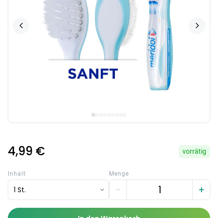
4,99 €
vorrätig
Inhalt
Menge
−
+
1 St.