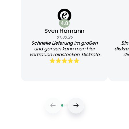
4.8
Sven Hamann
01.03.26
Schnelle Lieferung
Im großen
Bin
und ganzen kann man hier
diskr
vertrauen reinstecken. Diskrete
di
und schnelle Lieferung
Bearb