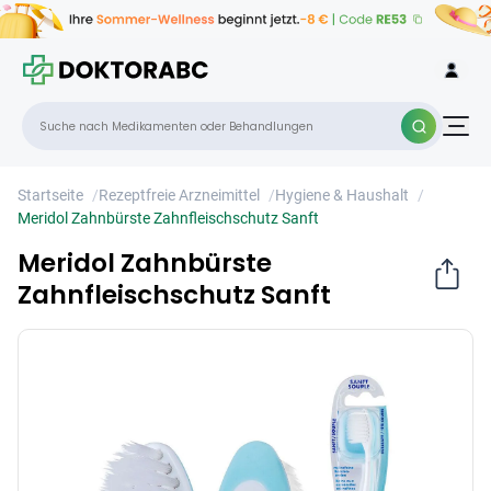
Meridol Zahnbürste Zahnfleischschutz
×
Sanft
Startseite
/
Rezeptfreie Arzneimittel
/
Hygiene & Haushalt
/
Meridol Zahnbürste Zahnfleischschutz Sanft
Meridol Zahnbürste
Zahnfleischschutz Sanft