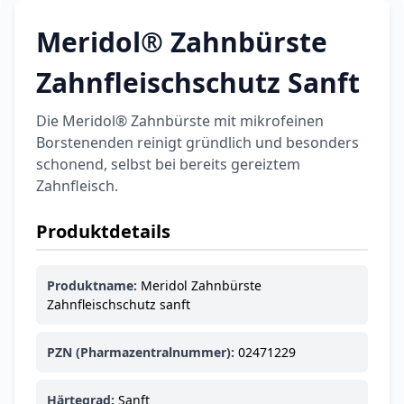
Meridol® Zahnbürste
Categories
Zahnfleischschutz Sanft
Die Meridol® Zahnbürste mit mikrofeinen
Testzentrum
Arzneimittel
Hygiene &
Baby &
Sanitätshaus
Borstenenden reinigt gründlich und besonders
&
Haushalt
Familie
schonend, selbst bei bereits gereiztem
Gesundheit
Zahnfleisch.
Produktdetails
Products
ARZNEIMITTEL & GESUNDHEIT
Durex Gefühlsecht
Produktname:
Meridol Zahnbürste
Classic Kondome
Zahnfleischschutz sanft
14,92 €
16,40 €
-9%
ARZNEIMITTEL & GESUNDHEIT
PZN (Pharmazentralnummer):
02471229
Durex Play Feel
Gleitgel
Härtegrad:
Sanft