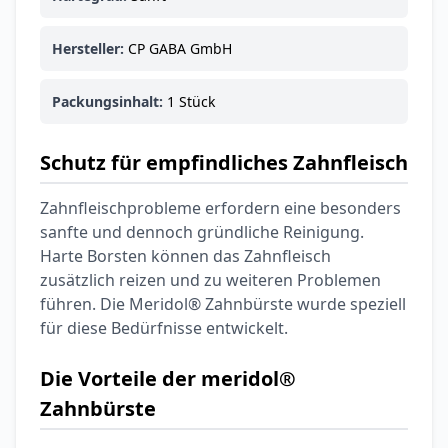
6,74 €
7,49 €
-10%
BEAUTY & PFLEGE
La Roche-Posay
Hersteller:
CP GABA GmbH
LIPIKAR Baume
17,31 €
Light AP+M
19,90 €
-13%
Packungsinhalt:
1 Stück
BEAUTY & PFLEGE
Dexeryl
Schutz für empfindliches Zahnfleisch
Pflegecreme für
5,91 €
die ganze Familie
6,35 €
-7%
Zahnfleischprobleme erfordern eine besonders
BEAUTY & PFLEGE
sanfte und dennoch gründliche Reinigung.
Linola Forte
Harte Borsten können das Zahnfleisch
Shampoo für
zusätzlich reizen und zu weiteren Problemen
12,28 €
juckende, trockene
16,37 €
-25%
führen. Die Meridol® Zahnbürste wurde speziell
oder zu
ARZNEIMITTEL & GESUNDHEIT
für diese Bedürfnisse entwickelt.
Schuppenflechte
Vagisan Milchsäure
neigende Kopfhaut
– Zäpfchen zur
Die Vorteile der meridol®
12,89 €
pH-Wert-
17,47 €
-26%
Stabilisierung
Zahnbürste
ARZNEIMITTEL & GESUNDHEIT
OHROPAX® Classic