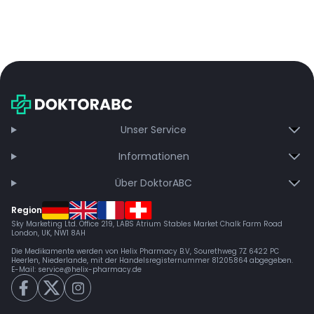
Unser Service
Informationen
Über DoktorABC
Region
Sky Marketing Ltd. Office 219, LABS Atrium Stables Market Chalk Farm Road
London, UK, NW1 8AH
Die Medikamente werden von Helix Pharmacy B.V, Sourethweg 7Z 6422 PC
Heerlen, Niederlande, mit der Handelsregisternummer 81205864 abgegeben.
E-Mail:
service@helix-pharmacy.de