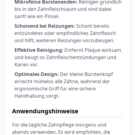
Ohrstöpsel
Mikrofeine Borstenenden:
Reinigen gründlich
3,79 €
3,95 €
-4%
bis in den Zahnfleischsaum und sind dabei
sanft wie ein Pinsel.
ARZNEIMITTEL & GESUNDHEIT
Softa Swabs
Schonend bei Reizungen:
Schont bereits
Alkoholtupfer,
entzündetes oder empfindliches Zahnfleisch
3,75 €
100 Stück
4,29 €
-13%
und hilft, weiteren Reizungen vorzubeugen.
ARZNEIMITTEL & GESUNDHEIT
Effektive Reinigung:
Entfernt Plaque wirksam
Lefax® extra
und beugt so Zahnfleischentzündungen und
Kautabletten
Karies vor.
7,69 €
8,09 €
-5%
ARZNEIMITTEL & GESUNDHEIT
Optimales Design:
Der kleine Bürstenkopf
Hametum
erreicht mühelos alle Zähne, während der
Hämorrhoidensalbe:
ergonomische Griff für eine sichere
12,04 €
Bei Hämorrhoiden
12,95 €
-7%
Handhabung sorgt.
& Juckreiz
Anwendungshinweise
Nach Marke kaufen
Für die tägliche Zahnpflege morgens und
abends verwenden. Es wird empfohlen, die