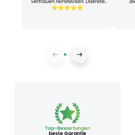
vertrauen reinstecken. Diskrete
di
und schnelle Lieferung
Bearb
Top-Bewertungen
beste Garantie