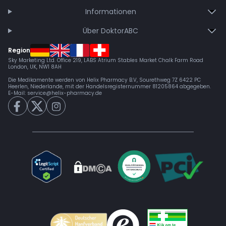
Informationen
Über DoktorABC
Region
Sky Marketing Ltd. Office 219, LABS Atrium Stables Market Chalk Farm Road
London, UK, NW1 8AH
Die Medikamente werden von Helix Pharmacy B.V, Sourethweg 7Z 6422 PC
Heerlen, Niederlande, mit der Handelsregisternummer 81205864 abgegeben.
E-Mail:
service@helix-pharmacy.de