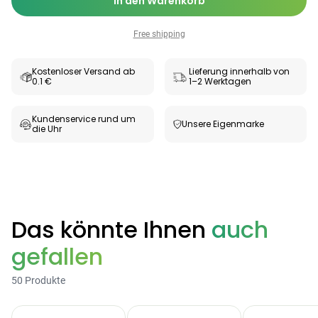
In den Warenkorb
Free shipping
Kostenloser Versand ab
Lieferung innerhalb von
0.1 €
1–2 Werktagen
Kundenservice rund um
Unsere Eigenmarke
die Uhr
Categories
Das könnte Ihnen
auch
gefallen
Testzentrum
Arzneimittel
Hygiene &
Baby &
Sanitätshaus
50 Produkte
&
Haushalt
Familie
Gesundheit