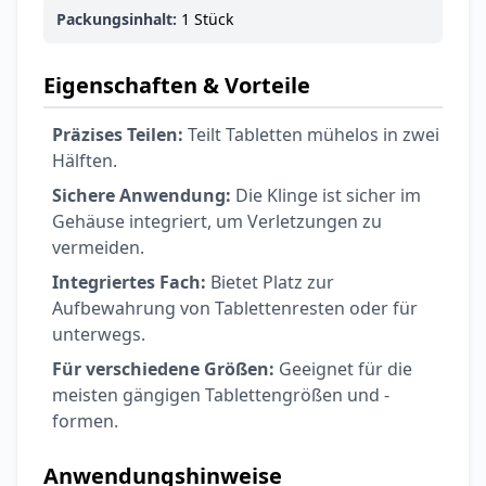
6,74 €
7,49 €
-10%
Packungsinhalt:
1 Stück
BEAUTY & PFLEGE
La Roche-Posay
LIPIKAR Baume
Eigenschaften & Vorteile
17,31 €
Light AP+M
19,90 €
-13%
BEAUTY & PFLEGE
Präzises Teilen:
Teilt Tabletten mühelos in zwei
Dexeryl
Hälften.
Pflegecreme für
Sichere Anwendung:
Die Klinge ist sicher im
5,91 €
die ganze Familie
6,35 €
-7%
Gehäuse integriert, um Verletzungen zu
BEAUTY & PFLEGE
vermeiden.
Linola Forte
Integriertes Fach:
Bietet Platz zur
Shampoo für
12,28 €
Aufbewahrung von Tablettenresten oder für
juckende, trockene
16,37 €
-25%
unterwegs.
oder zu
ARZNEIMITTEL & GESUNDHEIT
Schuppenflechte
Vagisan Milchsäure
Für verschiedene Größen:
Geeignet für die
neigende Kopfhaut
– Zäpfchen zur
meisten gängigen Tablettengrößen und -
12,89 €
pH-Wert-
17,47 €
-26%
formen.
Stabilisierung
ARZNEIMITTEL & GESUNDHEIT
OHROPAX® Classic
Anwendungshinweise