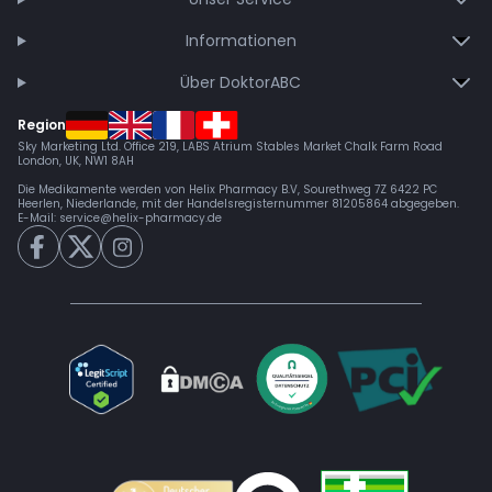
Informationen
Über DoktorABC
Region
Sky Marketing Ltd. Office 219, LABS Atrium Stables Market Chalk Farm Road
London, UK, NW1 8AH
Die Medikamente werden von Helix Pharmacy B.V, Sourethweg 7Z 6422 PC
Heerlen, Niederlande, mit der Handelsregisternummer 81205864 abgegeben.
E-Mail:
service@helix-pharmacy.de