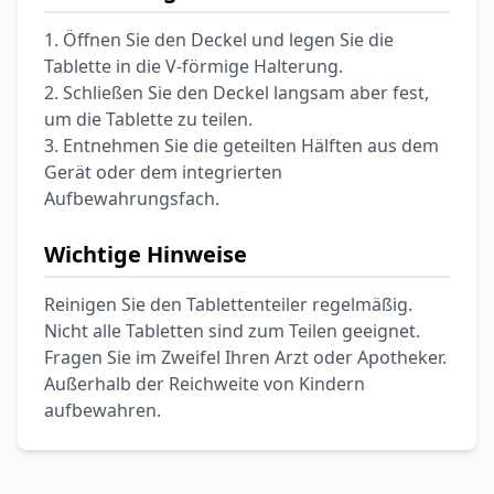
Ohrstöpsel
3,79 €
3,95 €
-4%
1. Öffnen Sie den Deckel und legen Sie die
ARZNEIMITTEL & GESUNDHEIT
Tablette in die V-förmige Halterung.
Softa Swabs
2. Schließen Sie den Deckel langsam aber fest,
Alkoholtupfer,
um die Tablette zu teilen.
3,75 €
100 Stück
4,29 €
-13%
3. Entnehmen Sie die geteilten Hälften aus dem
ARZNEIMITTEL & GESUNDHEIT
Gerät oder dem integrierten
Lefax® extra
Aufbewahrungsfach.
Kautabletten
7,69 €
8,09 €
-5%
Wichtige Hinweise
ARZNEIMITTEL & GESUNDHEIT
Hametum
Reinigen Sie den Tablettenteiler regelmäßig.
Hämorrhoidensalbe:
Nicht alle Tabletten sind zum Teilen geeignet.
12,04 €
Bei Hämorrhoiden
12,95 €
-7%
Fragen Sie im Zweifel Ihren Arzt oder Apotheker.
& Juckreiz
Außerhalb der Reichweite von Kindern
aufbewahren.
Nach Marke kaufen