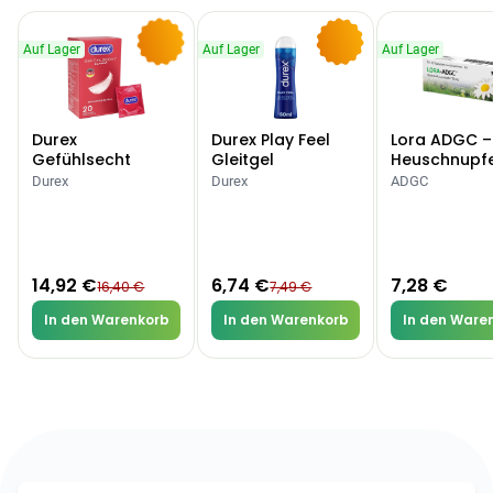
Auf Lager
Auf Lager
Auf Lager
-9%
-10%
Durex
Durex Play Feel
Lora ADGC –
Gefühlsecht
Gleitgel
Heuschnupf
Classic Kondome
Allergien
Durex
Durex
ADGC
14,92 €
6,74 €
7,28 €
16,40 €
7,49 €
In den Warenkorb
In den Warenkorb
In den Ware