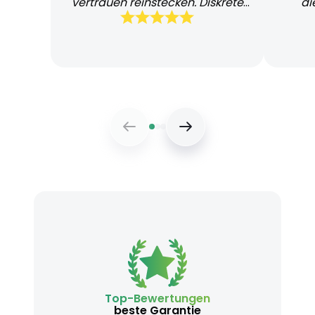
vertrauen reinstecken. Diskrete
di
und schnelle Lieferung
Bearb
Top-Bewertungen
beste Garantie