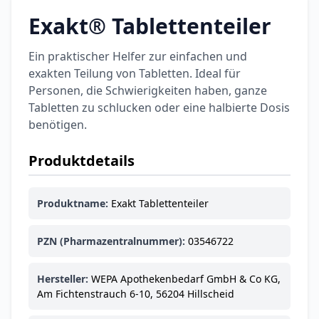
Exakt® Tablettenteiler
Categories
Ein praktischer Helfer zur einfachen und
exakten Teilung von Tabletten. Ideal für
Personen, die Schwierigkeiten haben, ganze
Tabletten zu schlucken oder eine halbierte Dosis
Testzentrum
Arzneimittel
Hygiene &
Baby &
Sanitätshaus
benötigen.
&
Haushalt
Familie
Gesundheit
Produktdetails
Products
ARZNEIMITTEL & GESUNDHEIT
Produktname:
Exakt Tablettenteiler
Durex Gefühlsecht
Classic Kondome
PZN (Pharmazentralnummer):
03546722
14,92 €
16,40 €
-9%
ARZNEIMITTEL & GESUNDHEIT
Hersteller:
WEPA Apothekenbedarf GmbH & Co KG,
Durex Play Feel
Am Fichtenstrauch 6-10, 56204 Hillscheid
Gleitgel