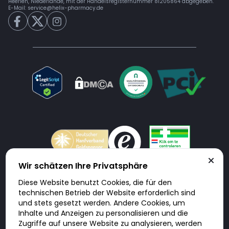
Heerlen, Niederlande, mit der Handelsregisternummer 81205864 abgegeben.
E-Mail:
service@helix-pharmacy.de
Wir schätzen Ihre Privatsphäre
Diese Website benutzt Cookies, die für den
Doktorabc.com ist eine Vermittlungsplattform. Doktorabc ist ausdrücklich
technischen Betrieb der Website erforderlich sind
keine Internetapotheke. Doktorabc bietet keine Medikamente oder
sonstige Produkte an oder liefert diese. Jegliche Informationen zu
und stets gesetzt werden. Andere Cookies, um
Produkten, Medikamenten und Preisen auf der Internetseite beinhalten
Inhalte und Anzeigen zu personalisieren und die
kein Angebot von Doktorabc an Sie. Für die Einhaltung der in Ihrem Land
geltenden Gesetze und sonstigen Rechtsvorschriften sind Sie als Nutzer
Zugriffe auf unsere Website zu analysieren, werden
selbst verantwortlich. Die Nutzung unseres Services auf Doktorabc durch