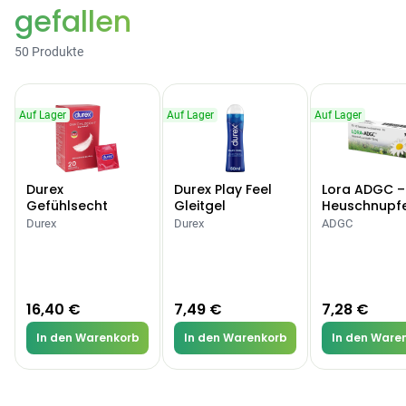
gefallen
50 Produkte
Auf Lager
Auf Lager
Auf Lager
Durex
Durex Play Feel
Lora ADGC –
Gefühlsecht
Gleitgel
Heuschnupf
Classic Kondome
Allergien
Durex
Durex
ADGC
16,40 €
7,49 €
7,28 €
In den Warenkorb
In den Warenkorb
In den Ware