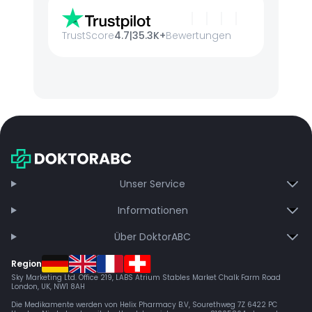
TrustScore
4.7
|
35.3K+
Bewertungen
Unser Service
Informationen
Über DoktorABC
Region
Sky Marketing Ltd. Office 219, LABS Atrium Stables Market Chalk Farm Road
London, UK, NW1 8AH
Die Medikamente werden von Helix Pharmacy B.V, Sourethweg 7Z 6422 PC