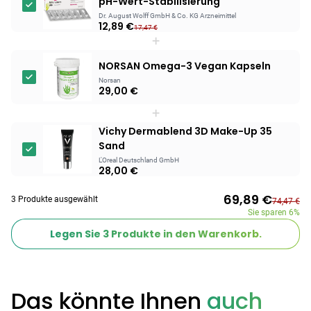
pH-Wert-Stabilisierung
Dr. August Wolff GmbH & Co. KG Arzneimittel
12,89 €
Products
17,47 €
+
BEAUTY & PFLEGE
Linola Forte
NORSAN Omega-3 Vegan Kapseln
Shampoo für
Norsan
29,00 €
12,28 €
juckende, trockene
16,37 €
-25%
oder zu
+
ARZNEIMITTEL & GESUNDHEIT
Schuppenflechte
Vagisan Milchsäure
Vichy Dermablend 3D Make-Up 35
neigende Kopfhaut
– Zäpfchen zur
Sand
12,89 €
pH-Wert-
17,47 €
-26%
L'Oreal Deutschland GmbH
28,00 €
Stabilisierung
ARZNEIMITTEL & GESUNDHEIT
Hametum
69,89 €
3 Produkte ausgewählt
74,47 €
Hämorrhoidensalbe:
Sie sparen
6%
12,04 €
Bei Hämorrhoiden
12,95 €
-7%
Legen Sie
3
Produkte in den Warenkorb.
& Juckreiz
Nach Marke kaufen
Das könnte Ihnen
auch