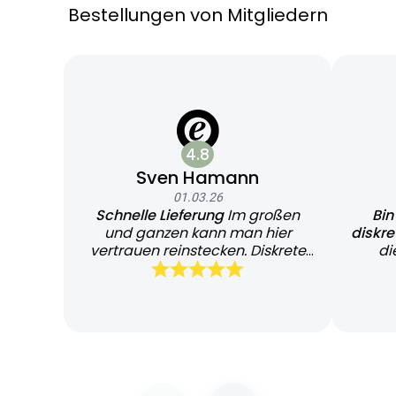
Bestellungen von Mitgliedern
4.8
Sven Hamann
01.03.26
Schnelle Lieferung
Im großen
Bin
und ganzen kann man hier
diskr
vertrauen reinstecken. Diskrete
di
und schnelle Lieferung
Bearb