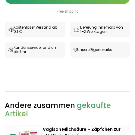
Free shipping
Kostenloser Versand ab
Lieferung innerhalb von
0.1 €
1–2 Werktagen
Kundenservice rund um
Unsere Eigenmarke
die Uhr
Categories
Andere zusammen
gekaufte
Artikel
Testzentrum
Arzneimittel
Hygiene &
Baby &
Sanitätshaus
&
Haushalt
Familie
Gesundheit
Vagisan Milchsäure – Zäpfchen zur