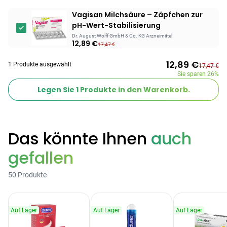
Vagisan Milchsäure – Zäpfchen zur
Products
pH-Wert-Stabilisierung
BEAUTY & PFLEGE
Dr. August Wolff GmbH & Co. KG Arzneimittel
12,89 €
Linola Forte
17,47 €
Shampoo für
12,89 €
1 Produkte ausgewählt
17,47 €
12,28 €
juckende, trockene
16,37 €
-25%
Sie sparen
26%
oder zu
ARZNEIMITTEL & GESUNDHEIT
Legen Sie
1
Produkte in den Warenkorb.
Schuppenflechte
Vagisan Milchsäure
neigende Kopfhaut
– Zäpfchen zur
12,89 €
pH-Wert-
17,47 €
-26%
Stabilisierung
ARZNEIMITTEL & GESUNDHEIT
Das könnte Ihnen
auch
Hametum
gefallen
Hämorrhoidensalbe:
12,04 €
Bei Hämorrhoiden
12,95 €
-7%
50 Produkte
& Juckreiz
Nach Marke kaufen
Auf Lager
Auf Lager
Auf Lager