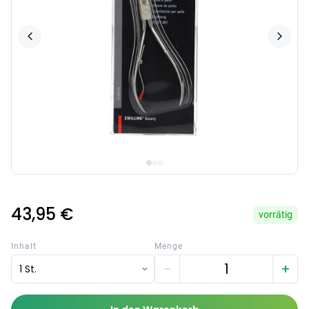
43,95 €
vorrätig
Inhalt
Menge
−
+
1 St.