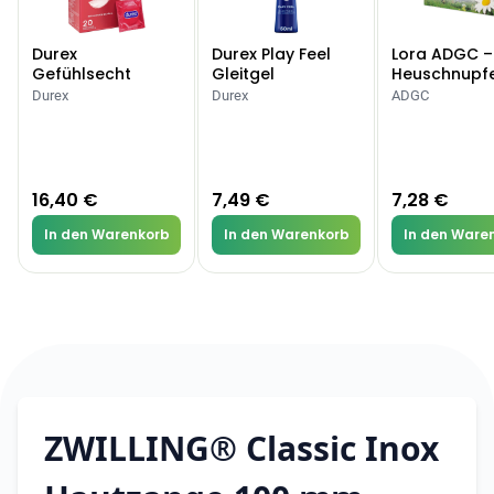
Durex
Durex Play Feel
Lora ADGC –
Gefühlsecht
Gleitgel
Heuschnupf
Classic Kondome
Allergien
Durex
Durex
ADGC
16,40 €
7,49 €
7,28 €
In den Warenkorb
In den Warenkorb
In den Ware
ZWILLING® Classic Inox