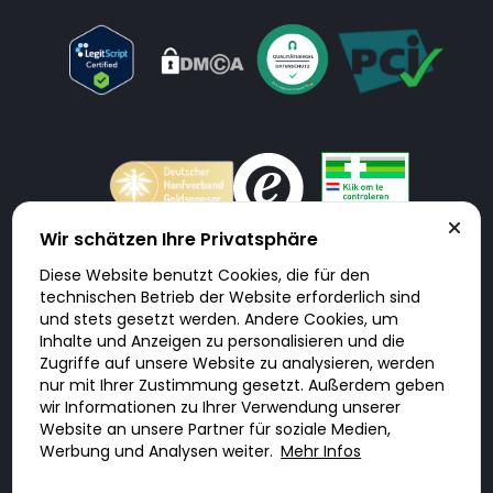
Wir schätzen Ihre Privatsphäre
Diese Website benutzt Cookies, die für den
Doktorabc.com ist eine Vermittlungsplattform. Doktorabc ist ausdrücklich
technischen Betrieb der Website erforderlich sind
keine Internetapotheke. Doktorabc bietet keine Medikamente oder
sonstige Produkte an oder liefert diese. Jegliche Informationen zu
und stets gesetzt werden. Andere Cookies, um
Produkten, Medikamenten und Preisen auf der Internetseite beinhalten
Inhalte und Anzeigen zu personalisieren und die
kein Angebot von Doktorabc an Sie. Für die Einhaltung der in Ihrem Land
geltenden Gesetze und sonstigen Rechtsvorschriften sind Sie als Nutzer
Zugriffe auf unsere Website zu analysieren, werden
selbst verantwortlich. Die Nutzung unseres Services auf Doktorabc durch
nur mit Ihrer Zustimmung gesetzt. Außerdem geben
Sie erfolgt auf eigenes Risiko und in eigener Verantwortung. Sie erklären,
diese Internetseite aus eigener Initiative zu besuchen und zu nutzen.
wir Informationen zu Ihrer Verwendung unserer
Website an unsere Partner für soziale Medien,
Werbung und Analysen weiter.
Mehr Infos