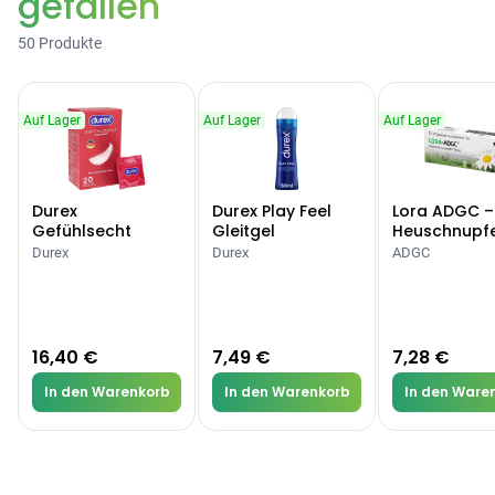
gefallen
50 Produkte
Auf Lager
Auf Lager
Auf Lager
Durex
Durex Play Feel
Lora ADGC –
Gefühlsecht
Gleitgel
Heuschnupf
Classic Kondome
Allergien
Durex
Durex
ADGC
16,40 €
7,49 €
7,28 €
In den Warenkorb
In den Warenkorb
In den Ware