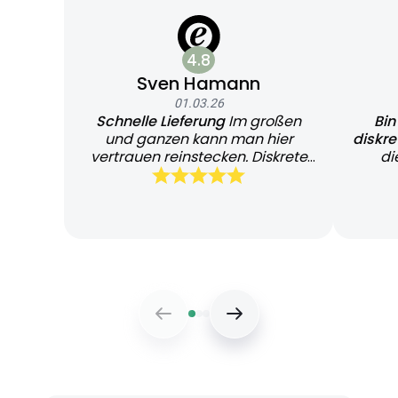
4.8
Sven Hamann
01.03.26
Schnelle Lieferung
Im großen
Bin
und ganzen kann man hier
diskr
vertrauen reinstecken. Diskrete
di
und schnelle Lieferung
Bearb