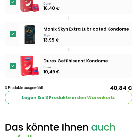
Durex
16,40 €
Products
+
BEAUTY & PFLEGE
Linola Forte
Manix Skyn Extra Lubricated Kondome
Shampoo für
Skyn
13,95 €
12,28 €
juckende, trockene
16,37 €
-25%
oder zu
+
ARZNEIMITTEL & GESUNDHEIT
Schuppenflechte
Vagisan Milchsäure
Durex Gefühlsecht Kondome
neigende Kopfhaut
– Zäpfchen zur
Durex
12,89 €
pH-Wert-
17,47 €
-26%
10,49 €
Stabilisierung
ARZNEIMITTEL & GESUNDHEIT
Hametum
40,84 €
3 Produkte ausgewählt
Hämorrhoidensalbe:
Legen Sie
3
Produkte in den Warenkorb.
12,04 €
Bei Hämorrhoiden
12,95 €
-7%
& Juckreiz
Nach Marke kaufen
Das könnte Ihnen
auch