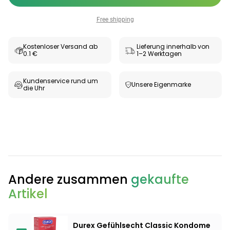
Free shipping
Kostenloser Versand ab
Lieferung innerhalb von
0.1 €
1–2 Werktagen
Kundenservice rund um
Unsere Eigenmarke
die Uhr
Categories
Andere zusammen
gekaufte
Artikel
Testzentrum
Arzneimittel
Hygiene &
Baby &
Sanitätshaus
&
Haushalt
Familie
Gesundheit
Durex Gefühlsecht Classic Kondome