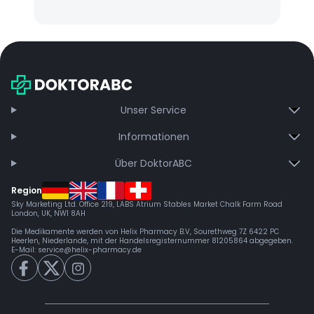
Unser Service
Informationen
Über DoktorABC
Region
Sky Marketing Ltd. Office 219, LABS Atrium Stables Market Chalk Farm Road
London, UK, NW1 8AH
Die Medikamente werden von Helix Pharmacy B.V, Sourethweg 7Z 6422 PC
Heerlen, Niederlande, mit der Handelsregisternummer 81205864 abgegeben.
E-Mail:
service@helix-pharmacy.de