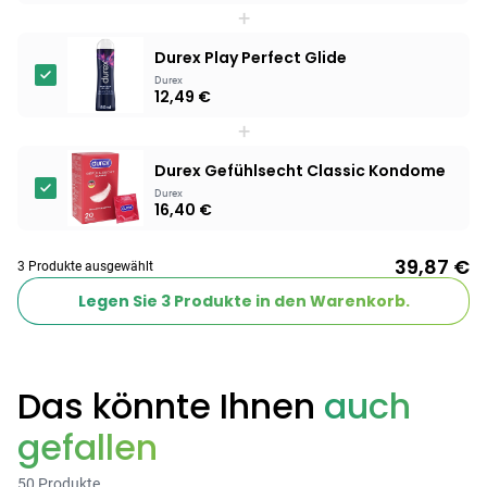
+
Products
Durex Play Perfect Glide
BEAUTY & PFLEGE
Durex
12,49 €
Linola Forte
Shampoo für
+
12,28 €
juckende, trockene
16,37 €
-25%
Durex Gefühlsecht Classic Kondome
oder zu
ARZNEIMITTEL & GESUNDHEIT
Schuppenflechte
Durex
Vagisan Milchsäure
16,40 €
neigende Kopfhaut
– Zäpfchen zur
12,89 €
pH-Wert-
17,47 €
-26%
39,87 €
3 Produkte ausgewählt
Stabilisierung
ARZNEIMITTEL & GESUNDHEIT
Legen Sie
3
Produkte in den Warenkorb.
Hametum
Hämorrhoidensalbe:
12,04 €
Bei Hämorrhoiden
12,95 €
-7%
& Juckreiz
Das könnte Ihnen
auch
Nach Marke kaufen
gefallen
50 Produkte