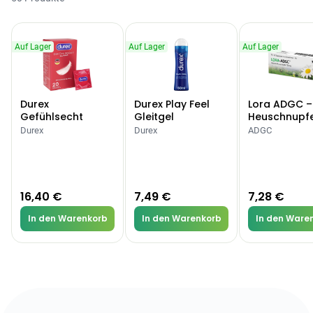
Auf Lager
Auf Lager
Auf Lager
Durex
Durex Play Feel
Lora ADGC –
Gefühlsecht
Gleitgel
Heuschnupf
Classic Kondome
Allergien
Durex
Durex
ADGC
16,40 €
7,49 €
7,28 €
In den Warenkorb
In den Warenkorb
In den Ware