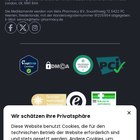
London, UK, NW1 8AH
Die Medikamente werden von Helix Pharmacy B.V, Sourethweg 7Z 6422 PC
Heerlen, Niederlande, mit der Handelsregisternummer 81205864 abgegeben.
E-Mail:
service@helix-pharmacy.de
Wir schätzen Ihre Privatsphäre
Diese Website benutzt Cookies, die für den
Doktorabc.com ist eine Vermittlungsplattform. Doktorabc ist ausdrücklich
technischen Betrieb der Website erforderlich sind
keine Internetapotheke. Doktorabc bietet keine Medikamente oder
sonstige Produkte an oder liefert diese. Jegliche Informationen zu
und stets gesetzt werden. Andere Cookies, um