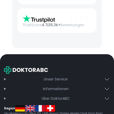
TrustScore
4.7
|
35.3K+
Bewertungen
Unser Service
Informationen
Über DoktorABC
Region
Sky Marketing Ltd. Office 219, LABS Atrium Stables Market Chalk Farm Road