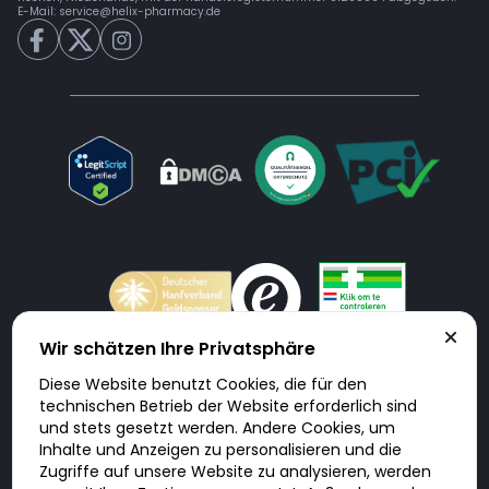
E-Mail:
service@helix-pharmacy.de
Wir schätzen Ihre Privatsphäre
Diese Website benutzt Cookies, die für den
Doktorabc.com ist eine Vermittlungsplattform. Doktorabc ist ausdrücklich
technischen Betrieb der Website erforderlich sind
keine Internetapotheke. Doktorabc bietet keine Medikamente oder
sonstige Produkte an oder liefert diese. Jegliche Informationen zu
und stets gesetzt werden. Andere Cookies, um
Produkten, Medikamenten und Preisen auf der Internetseite beinhalten
Inhalte und Anzeigen zu personalisieren und die
kein Angebot von Doktorabc an Sie. Für die Einhaltung der in Ihrem Land
geltenden Gesetze und sonstigen Rechtsvorschriften sind Sie als Nutzer
Zugriffe auf unsere Website zu analysieren, werden
selbst verantwortlich. Die Nutzung unseres Services auf Doktorabc durch