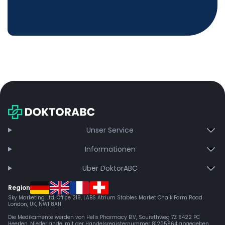
Unser Service
Informationen
Über DoktorABC
Region
Sky Marketing Ltd. Office 219, LABS Atrium Stables Market Chalk Farm Road
London, UK, NW1 8AH
Die Medikamente werden von Helix Pharmacy B.V, Sourethweg 7Z 6422 PC
Heerlen, Niederlande, mit der Handelsregisternummer 81205864 abgegeben.