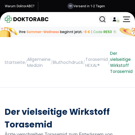
Warum DoktorABC?
Versand in 1-2 Tagen
Alle Behandlunge
Der
Allgemeine
Torasemid
vielseitige
Startseite
/
/
Bluthochdruck
/
/
Medizin
HEXAL®
Wirkstoff
Torasemid
Der vielseitige Wirkstoff
Torasemid
Ärzte verschreiben Torasemid zum Entwässern von