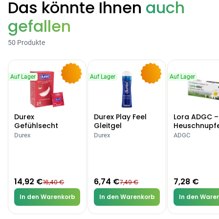
Das könnte Ihnen
auch
gefallen
Categories
50 Produkte
Testzentrum
Arzneimittel
Hygiene &
Baby &
Sanitätshaus
Auf Lager
Auf Lager
Auf Lager
&
Haushalt
Familie
-9%
-10%
Gesundheit
Durex
Durex Play Feel
Lora ADGC –
Products
Gefühlsecht
Gleitgel
Heuschnupf
Classic Kondome
Allergien
Durex
Durex
ADGC
ARZNEIMITTEL & GESUNDHEIT
Durex Gefühlsecht
Classic Kondome
14,92 €
16,40 €
-9%
14,92 €
6,74 €
7,28 €
16,40 €
7,49 €
ARZNEIMITTEL & GESUNDHEIT
Durex Play Feel
In den Warenkorb
In den Warenkorb
In den Ware
Gleitgel