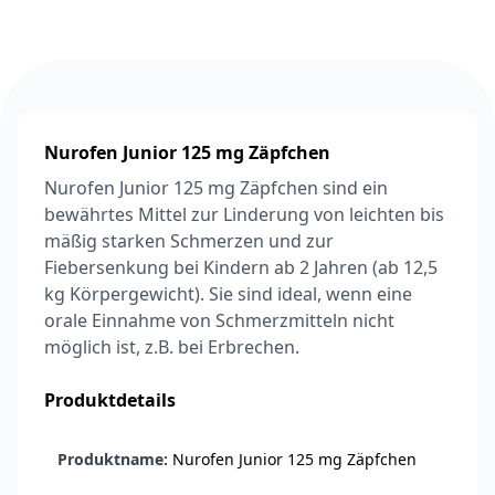
6,74 €
7,49 €
-10%
BEAUTY & PFLEGE
La Roche-Posay
LIPIKAR Baume
17,31 €
Light AP+M
19,90 €
-13%
BEAUTY & PFLEGE
Nurofen Junior 125 mg Zäpfchen
Dexeryl
Pflegecreme für
Nurofen Junior 125 mg Zäpfchen sind ein
5,91 €
die ganze Familie
6,35 €
-7%
bewährtes Mittel zur Linderung von leichten bis
mäßig starken Schmerzen und zur
BEAUTY & PFLEGE
Linola Forte
Fiebersenkung bei Kindern ab 2 Jahren (ab 12,5
Shampoo für
kg Körpergewicht). Sie sind ideal, wenn eine
12,28 €
juckende, trockene
16,37 €
-25%
orale Einnahme von Schmerzmitteln nicht
oder zu
ARZNEIMITTEL & GESUNDHEIT
möglich ist, z.B. bei Erbrechen.
Schuppenflechte
Vagisan Milchsäure
neigende Kopfhaut
– Zäpfchen zur
Produktdetails
12,89 €
pH-Wert-
17,47 €
-26%
Stabilisierung
ARZNEIMITTEL & GESUNDHEIT
Produktname:
Nurofen Junior 125 mg Zäpfchen
OHROPAX® Classic