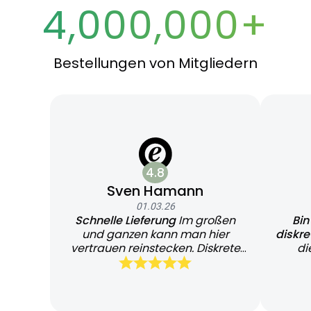
4,000,000+
Bestellungen von Mitgliedern
4.8
Sven Hamann
01.03.26
Schnelle Lieferung
Im großen
Bin
und ganzen kann man hier
diskr
vertrauen reinstecken. Diskrete
di
und schnelle Lieferung
Bearb