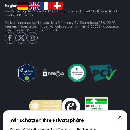
Region
Sky Marketing Ltd. Office 219, LABS Atrium Stables Market Chalk Farm Road
London, UK, NW1 8AH
Die Medikamente werden von Helix Pharmacy B.V, Sourethweg 7Z 6422 PC
Heerlen, Niederlande, mit der Handelsregisternummer 81205864 abgegeben.
E-Mail:
service@helix-pharmacy.de
Wir schätzen Ihre Privatsphäre
Diese Website benutzt Cookies, die für den