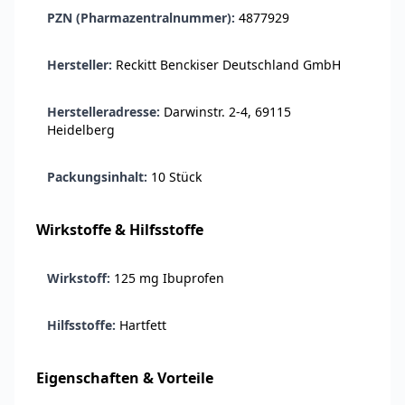
Ohrstöpsel
PZN (Pharmazentralnummer):
4877929
3,79 €
3,95 €
-4%
ARZNEIMITTEL & GESUNDHEIT
Hersteller:
Reckitt Benckiser Deutschland GmbH
Softa Swabs
Alkoholtupfer,
3,75 €
100 Stück
4,29 €
-13%
Herstelleradresse:
Darwinstr. 2-4, 69115
Heidelberg
ARZNEIMITTEL & GESUNDHEIT
Lefax® extra
Kautabletten
Packungsinhalt:
10 Stück
7,69 €
8,09 €
-5%
ARZNEIMITTEL & GESUNDHEIT
Wirkstoffe & Hilfsstoffe
Hametum
Hämorrhoidensalbe:
Wirkstoff:
125 mg Ibuprofen
12,04 €
Bei Hämorrhoiden
12,95 €
-7%
& Juckreiz
Hilfsstoffe:
Hartfett
Nach Marke kaufen
Eigenschaften & Vorteile