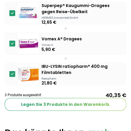
Superpep® Kaugummi-Dragees
gegen Reise-Übelkeit
HERMES Arzneimittel GmbH
12,65 €
+
Vomex A® Dragees
Vomex A
5,90 €
+
IBU-LYSIN ratiopharm® 400 mg
Filmtabletten
Ratiopharm
21,80 €
40,35 €
3 Produkte ausgewählt
Legen Sie
3
Produkte in den Warenkorb.