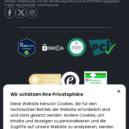
Heerlen, Niederlande, mit der Handelsregisternummer 81205864 abgegeben.
E-Mail:
service@helix-pharmacy.de
Wir schätzen Ihre Privatsphäre
Diese Website benutzt Cookies, die für den
Doktorabc.com ist eine Vermittlungsplattform. Doktorabc ist ausdrücklich
technischen Betrieb der Website erforderlich sind
keine Internetapotheke. Doktorabc bietet keine Medikamente oder
sonstige Produkte an oder liefert diese. Jegliche Informationen zu
und stets gesetzt werden. Andere Cookies, um
Produkten, Medikamenten und Preisen auf der Internetseite beinhalten
Inhalte und Anzeigen zu personalisieren und die
kein Angebot von Doktorabc an Sie. Für die Einhaltung der in Ihrem Land
geltenden Gesetze und sonstigen Rechtsvorschriften sind Sie als Nutzer
Zugriffe auf unsere Website zu analysieren, werden
selbst verantwortlich. Die Nutzung unseres Services auf Doktorabc durch