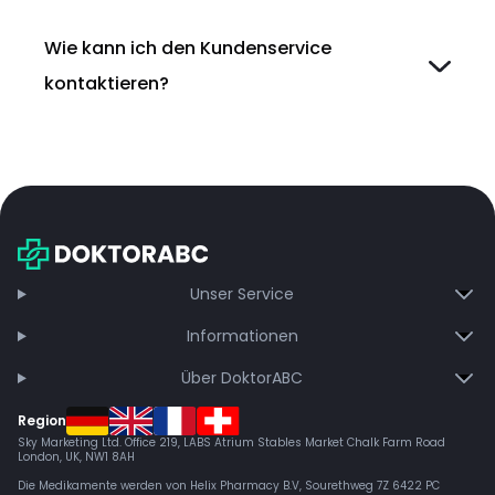
Wie kann ich den Kundenservice
kontaktieren?
Unser Service
Informationen
Über DoktorABC
Region
Sky Marketing Ltd. Office 219, LABS Atrium Stables Market Chalk Farm Road
London, UK, NW1 8AH
Die Medikamente werden von Helix Pharmacy B.V, Sourethweg 7Z 6422 PC