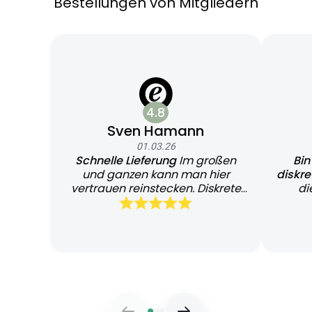
Bestellungen von Mitgliedern
4.8
Sven Hamann
01.03.26
Schnelle Lieferung
Im großen
Bin
und ganzen kann man hier
diskr
vertrauen reinstecken. Diskrete
di
und schnelle Lieferung
Bearb