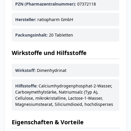
Ohrstöpsel
PZN (Pharmazentralnummer):
07372118
3,79 €
3,95 €
-4%
ARZNEIMITTEL & GESUNDHEIT
Hersteller:
ratiopharm GmbH
Softa Swabs
Alkoholtupfer,
3,75 €
Packungsinhalt:
20 Tabletten
100 Stück
4,29 €
-13%
ARZNEIMITTEL & GESUNDHEIT
Lefax® extra
Wirkstoffe und Hilfsstoffe
Kautabletten
7,69 €
8,09 €
-5%
Wirkstoff:
Dimenhydrinat
ARZNEIMITTEL & GESUNDHEIT
Hametum
Hämorrhoidensalbe:
Hilfsstoffe:
Calciumhydrogenphosphat-2-Wasser,
12,04 €
Bei Hämorrhoiden
12,95 €
-7%
Carboxymethylstärke, Natriumsalz (Typ A),
& Juckreiz
Cellulose, mikrokristalline, Lactose-1-Wasser,
Magnesiumstearat, Siliciumdioxid, hochdisperses
Nach Marke kaufen
Eigenschaften & Vorteile