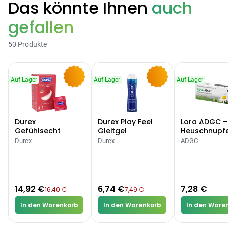
Das könnte Ihnen
auch
gefallen
Categories
50 Produkte
Testzentrum
Arzneimittel
Hygiene &
Baby &
Sanitätshaus
Auf Lager
Auf Lager
Auf Lager
&
Haushalt
Familie
-9%
-10%
Gesundheit
Durex
Durex Play Feel
Lora ADGC –
Products
Gefühlsecht
Gleitgel
Heuschnupf
Classic Kondome
Allergien
Durex
Durex
ADGC
ARZNEIMITTEL & GESUNDHEIT
Durex Gefühlsecht
Classic Kondome
14,92 €
16,40 €
-9%
14,92 €
6,74 €
7,28 €
16,40 €
7,49 €
ARZNEIMITTEL & GESUNDHEIT
Durex Play Feel
In den Warenkorb
In den Warenkorb
In den Ware
Gleitgel