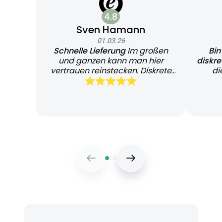
4.8
Sven Hamann
01.03.26
Schnelle Lieferung
Im großen
Bin
und ganzen kann man hier
diskr
vertrauen reinstecken. Diskrete
di
und schnelle Lieferung
Bearb