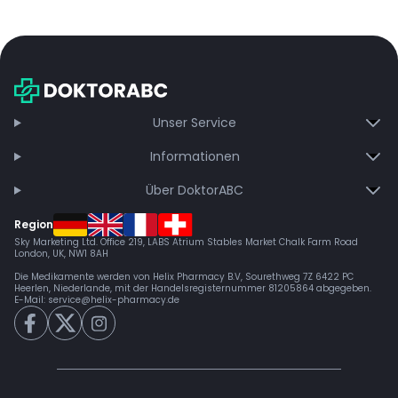
Unser Service
Informationen
Über DoktorABC
Region
Sky Marketing Ltd. Office 219, LABS Atrium Stables Market Chalk Farm Road
London, UK, NW1 8AH
Die Medikamente werden von Helix Pharmacy B.V, Sourethweg 7Z 6422 PC
Heerlen, Niederlande, mit der Handelsregisternummer 81205864 abgegeben.
E-Mail:
service@helix-pharmacy.de