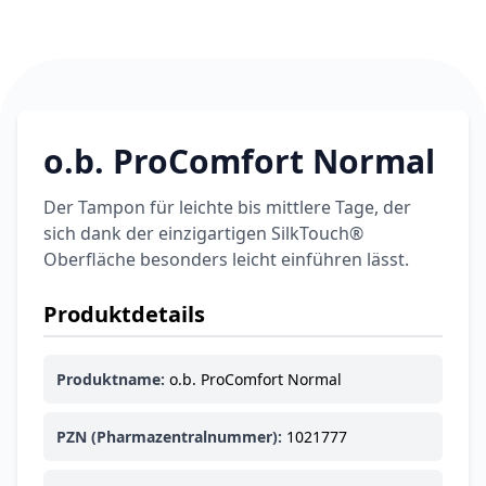
6,74 €
7,49 €
-10%
BEAUTY & PFLEGE
La Roche-Posay
LIPIKAR Baume
17,31 €
Light AP+M
19,90 €
-13%
BEAUTY & PFLEGE
o.b. ProComfort Normal
Dexeryl
Pflegecreme für
5,91 €
die ganze Familie
Der Tampon für leichte bis mittlere Tage, der
6,35 €
-7%
sich dank der einzigartigen SilkTouch®
BEAUTY & PFLEGE
Oberfläche besonders leicht einführen lässt.
Linola Forte
Shampoo für
12,28 €
juckende, trockene
Produktdetails
16,37 €
-25%
oder zu
ARZNEIMITTEL & GESUNDHEIT
Schuppenflechte
Vagisan Milchsäure
Produktname:
o.b. ProComfort Normal
neigende Kopfhaut
– Zäpfchen zur
12,89 €
pH-Wert-
17,47 €
-26%
Stabilisierung
PZN (Pharmazentralnummer):
1021777
ARZNEIMITTEL & GESUNDHEIT
OHROPAX® Classic