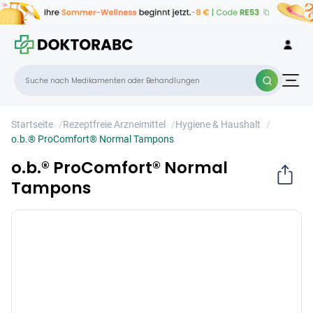
o.b.® ProComfort® Normal Tampons
×
Startseite
/
Rezeptfreie Arzneimittel
/
Hygiene & Haushalt
/
o.b.® ProComfort® Normal Tampons
o.b.® ProComfort® Normal
Tampons