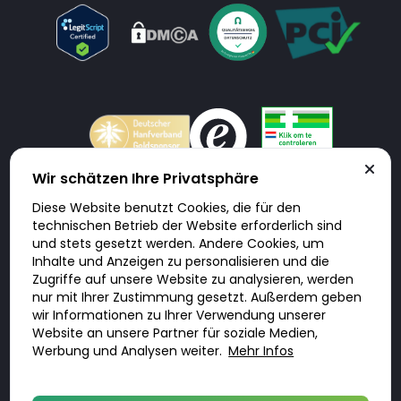
Wir schätzen Ihre Privatsphäre
Diese Website benutzt Cookies, die für den
Doktorabc.com ist eine Vermittlungsplattform. Doktorabc ist ausdrücklich
technischen Betrieb der Website erforderlich sind
keine Internetapotheke. Doktorabc bietet keine Medikamente oder
sonstige Produkte an oder liefert diese. Jegliche Informationen zu
und stets gesetzt werden. Andere Cookies, um
Produkten, Medikamenten und Preisen auf der Internetseite beinhalten
Inhalte und Anzeigen zu personalisieren und die
kein Angebot von Doktorabc an Sie. Für die Einhaltung der in Ihrem Land
geltenden Gesetze und sonstigen Rechtsvorschriften sind Sie als Nutzer
Zugriffe auf unsere Website zu analysieren, werden
selbst verantwortlich. Die Nutzung unseres Services auf Doktorabc durch
Sie erfolgt auf eigenes Risiko und in eigener Verantwortung. Sie erklären,
nur mit Ihrer Zustimmung gesetzt. Außerdem geben
diese Internetseite aus eigener Initiative zu besuchen und zu nutzen.
wir Informationen zu Ihrer Verwendung unserer
Website an unsere Partner für soziale Medien,
Werbung und Analysen weiter.
Mehr Infos