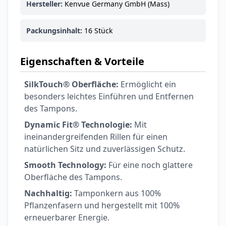
Ohrstöpsel
Hersteller:
Kenvue Germany GmbH (Mass)
3,79 €
3,95 €
-4%
ARZNEIMITTEL & GESUNDHEIT
Packungsinhalt:
16 Stück
Softa Swabs
Alkoholtupfer,
Eigenschaften & Vorteile
3,75 €
100 Stück
4,29 €
-13%
ARZNEIMITTEL & GESUNDHEIT
SilkTouch® Oberfläche:
Ermöglicht ein
Lefax® extra
besonders leichtes Einführen und Entfernen
Kautabletten
des Tampons.
7,69 €
8,09 €
-5%
ARZNEIMITTEL & GESUNDHEIT
Dynamic Fit® Technologie:
Mit
Hametum
ineinandergreifenden Rillen für einen
Hämorrhoidensalbe:
natürlichen Sitz und zuverlässigen Schutz.
12,04 €
Bei Hämorrhoiden
12,95 €
-7%
Smooth Technology:
Für eine noch glattere
& Juckreiz
Oberfläche des Tampons.
Nach Marke kaufen
Nachhaltig:
Tamponkern aus 100%
Pflanzenfasern und hergestellt mit 100%
erneuerbarer Energie.