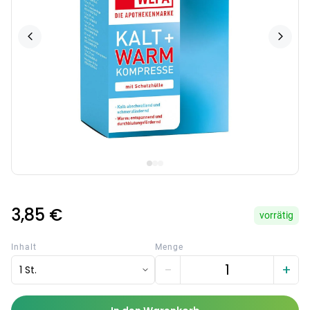
3,85 €
vorrätig
Inhalt
Menge
−
+
1 St.