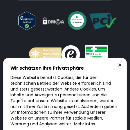
Wir schätzen Ihre Privatsphäre
Diese Website benutzt Cookies, die für den
Doktorabc.com ist eine Vermittlungsplattform. Doktorabc ist ausdrücklich
technischen Betrieb der Website erforderlich sind
keine Internetapotheke. Doktorabc bietet keine Medikamente oder
sonstige Produkte an oder liefert diese. Jegliche Informationen zu
und stets gesetzt werden. Andere Cookies, um
Produkten, Medikamenten und Preisen auf der Internetseite beinhalten
Inhalte und Anzeigen zu personalisieren und die
kein Angebot von Doktorabc an Sie. Für die Einhaltung der in Ihrem Land
geltenden Gesetze und sonstigen Rechtsvorschriften sind Sie als Nutzer
Zugriffe auf unsere Website zu analysieren, werden
selbst verantwortlich. Die Nutzung unseres Services auf Doktorabc durch
nur mit Ihrer Zustimmung gesetzt. Außerdem geben
Sie erfolgt auf eigenes Risiko und in eigener Verantwortung. Sie erklären,
diese Internetseite aus eigener Initiative zu besuchen und zu nutzen.
wir Informationen zu Ihrer Verwendung unserer
Website an unsere Partner für soziale Medien,
Werbung und Analysen weiter.
Mehr Infos