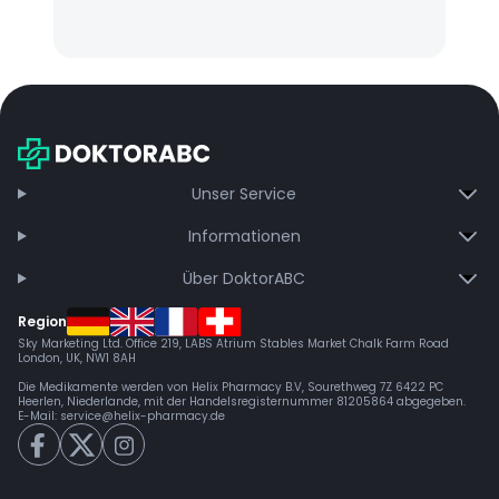
Unser Service
Informationen
Über DoktorABC
Region
Sky Marketing Ltd. Office 219, LABS Atrium Stables Market Chalk Farm Road
London, UK, NW1 8AH
Die Medikamente werden von Helix Pharmacy B.V, Sourethweg 7Z 6422 PC
Heerlen, Niederlande, mit der Handelsregisternummer 81205864 abgegeben.
E-Mail:
service@helix-pharmacy.de