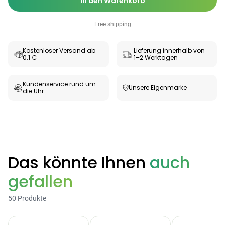
In den Warenkorb
Free shipping
Kostenloser Versand ab
Lieferung innerhalb von
0.1 €
1–2 Werktagen
Kundenservice rund um
Unsere Eigenmarke
die Uhr
Categories
Das könnte Ihnen
auch
gefallen
Testzentrum
Arzneimittel
Hygiene &
Baby &
Sanitätshaus
50 Produkte
&
Haushalt
Familie
Gesundheit