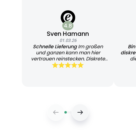
4.8
Sven Hamann
01.03.26
Schnelle Lieferung
Im großen
Bin
und ganzen kann man hier
diskr
vertrauen reinstecken. Diskrete
di
und schnelle Lieferung
Bearb