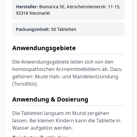
Ohrstöpsel
Hersteller:
Bionorica SE, Kerschensteinerstr. 11-15,
3,79 €
3,95 €
-4%
92318 Neumarkt
ARZNEIMITTEL & GESUNDHEIT
Softa Swabs
Packungsinhalt:
50 Tabletten
Alkoholtupfer,
3,75 €
100 Stück
4,29 €
-13%
ARZNEIMITTEL & GESUNDHEIT
Anwendungsgebiete
Lefax® extra
Kautabletten
Die Anwendungsgebiete leiten sich von den
7,69 €
8,09 €
-5%
homöopathischen Arzneimittelbildern ab. Dazu
ARZNEIMITTEL & GESUNDHEIT
gehören: Akute Hals- und Mandelentzündung
Hametum
(Tonsillitis).
Hämorrhoidensalbe:
12,04 €
Bei Hämorrhoiden
12,95 €
-7%
Anwendung & Dosierung
& Juckreiz
Die Tabletten langsam im Mund zergehen
Nach Marke kaufen
lassen. Bei kleinen Kindern kann die Tablette in
Wasser aufgelöst werden.