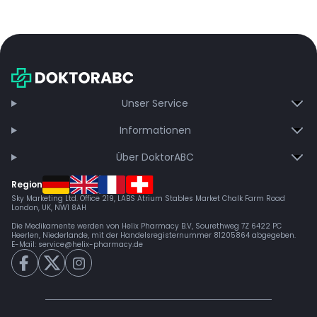
Unser Service
Informationen
Über DoktorABC
Region
Sky Marketing Ltd. Office 219, LABS Atrium Stables Market Chalk Farm Road
London, UK, NW1 8AH
Die Medikamente werden von Helix Pharmacy B.V, Sourethweg 7Z 6422 PC
Heerlen, Niederlande, mit der Handelsregisternummer 81205864 abgegeben.
E-Mail:
service@helix-pharmacy.de