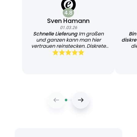
4.8
Sven Hamann
01.03.26
Schnelle Lieferung
Im großen
Bin
und ganzen kann man hier
diskr
vertrauen reinstecken. Diskrete
di
und schnelle Lieferung
Bearb