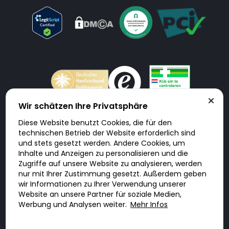
Wir schätzen Ihre Privatsphäre
Diese Website benutzt Cookies, die für den
Doktorabc.com ist eine Vermittlungsplattform. Doktorabc ist ausdrücklich
technischen Betrieb der Website erforderlich sind
keine Internetapotheke. Doktorabc bietet keine Medikamente oder
sonstige Produkte an oder liefert diese. Jegliche Informationen zu
und stets gesetzt werden. Andere Cookies, um
Produkten, Medikamenten und Preisen auf der Internetseite beinhalten
Inhalte und Anzeigen zu personalisieren und die
kein Angebot von Doktorabc an Sie. Für die Einhaltung der in Ihrem Land
geltenden Gesetze und sonstigen Rechtsvorschriften sind Sie als Nutzer
Zugriffe auf unsere Website zu analysieren, werden
selbst verantwortlich. Die Nutzung unseres Services auf Doktorabc durch
Sie erfolgt auf eigenes Risiko und in eigener Verantwortung. Sie erklären,
nur mit Ihrer Zustimmung gesetzt. Außerdem geben
diese Internetseite aus eigener Initiative zu besuchen und zu nutzen.
wir Informationen zu Ihrer Verwendung unserer
Website an unsere Partner für soziale Medien,
Werbung und Analysen weiter.
Mehr Infos