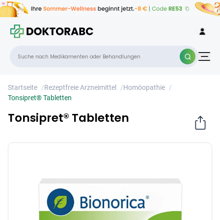
Tonsipret® Tabletten
×
Startseite
/
Rezeptfreie Arzneimittel
/
Homöopathie
/
Tonsipret® Tabletten
Tonsipret® Tabletten