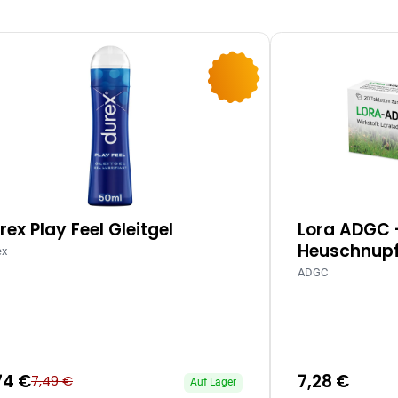
-10%
rex Play Feel Gleitgel
Lora ADGC 
Heuschnupf
ex
ADGC
74 €
7,28 €
7,49 €
Auf Lager