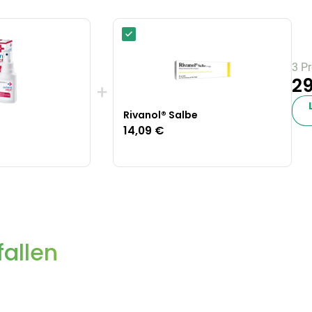
3 P
29
+
Rivanol® Salbe
14,09 €
allen