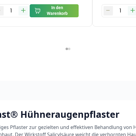
-
+
-
+
In den
1
1
Warenkorb
ast® Hühneraugenpflaster
tiges Pflaster zur gezielten und effektiven Behandlung vo
haut. Der Wirkstoff Salicylsäure weicht die verhornten Hau