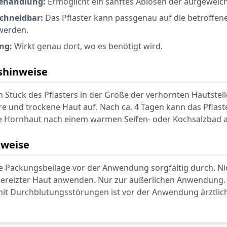
ehandlung:
Ermöglicht ein sanftes Ablösen der aufgeweic
schneidbar:
Das Pflaster kann passgenau auf die betroffene
werden.
ng:
Wirkt genau dort, wo es benötigt wird.
hinweise
n Stück des Pflasters in der Größe der verhornten Hautstell
re und trockene Haut auf. Nach ca. 4 Tagen kann das Pflast
e Hornhaut nach einem warmen Seifen- oder Kochsalzbad 
nweise
die Packungsbeilage vor der Anwendung sorgfältig durch. Ni
 gereizter Haut anwenden. Nur zur äußerlichen Anwendung. 
it Durchblutungsstörungen ist vor der Anwendung ärztlic