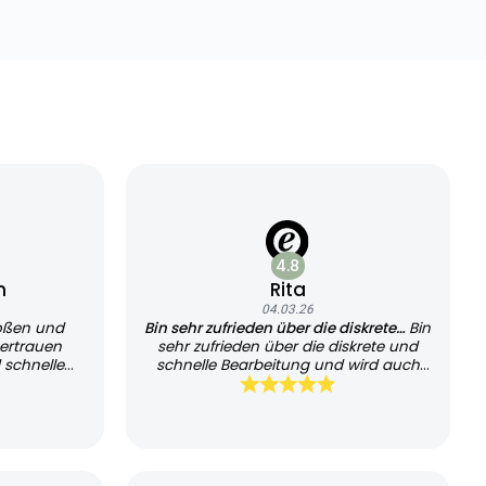
4.8
n
Rita
04.03.26
oßen und
Bin sehr zufrieden über die diskrete…
Bin
ertrauen
sehr zufrieden über die diskrete und
 schnelle
schnelle Bearbeitung und wird auch
sehr schnell geliefert, kann es jedem
empfehlen und werde es auch
weiterhin nutzen