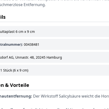
 schmerzlose Entfernung.
ils
uttaplast 6 cm x 9 cm
tralnummer):
00438481
sdorf AG, Unnastr. 48, 20245 Hamburg
1 Stück (6 x 9 cm)
n & Vorteile
nhautentfernung:
Der Wirkstoff Salicylsäure weicht die Ho