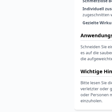
Schmerzlose B
Individuell zu
zugeschnitten 
Gezielte Wirku
Anwendungs
Schneiden Sie ei
es auf die saube
die aufgeweicht
Wichtige Hi
Bitte lesen Sie 
verletzter oder
oder Personen m
einzuholen.