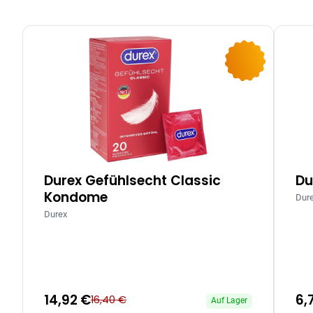
-9%
Durex Gefühlsecht Classic
Du
Kondome
Dur
Durex
14,92 €
6,
16,40 €
Auf Lager