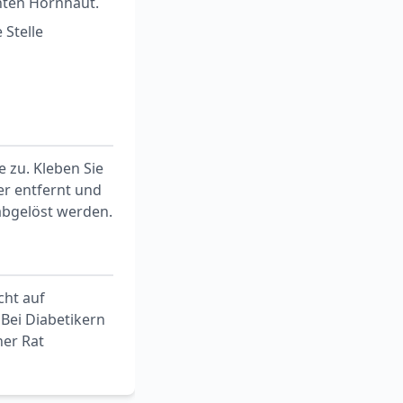
hten Hornhaut.
 Stelle
e zu. Kleben Sie
er entfernt und
abgelöst werden.
cht auf
Bei Diabetikern
her Rat