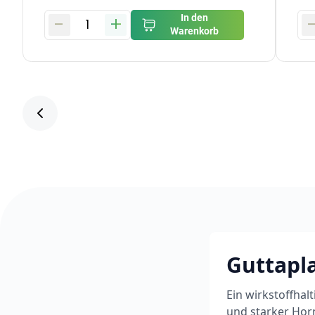
-
+
In den
1
Warenkorb
Guttapl
Ein wirkstoffhal
und starker Horn