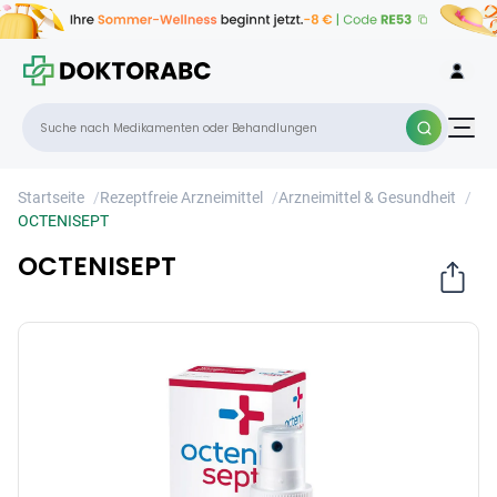
OCTENISEPT
×
Startseite
/
Rezeptfreie Arzneimittel
/
Arzneimittel & Gesundheit
/
OCTENISEPT
OCTENISEPT