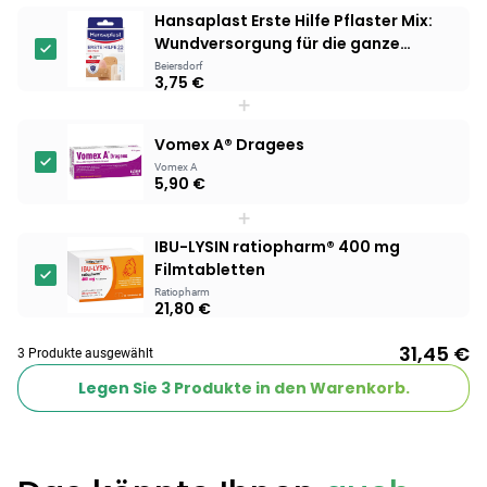
Hansaplast Erste Hilfe Pflaster Mix:
Products
Wundversorgung für die ganze
Familie
Beiersdorf
BEAUTY & PFLEGE
3,75 €
Linola Forte
+
Shampoo für
Vomex A® Dragees
12,28 €
juckende, trockene
16,37 €
-25%
Vomex A
oder zu
ARZNEIMITTEL & GESUNDHEIT
5,90 €
Schuppenflechte
Vagisan Milchsäure
+
neigende Kopfhaut
– Zäpfchen zur
IBU-LYSIN ratiopharm® 400 mg
12,89 €
pH-Wert-
17,47 €
-26%
Filmtabletten
Stabilisierung
ARZNEIMITTEL & GESUNDHEIT
Ratiopharm
Hametum
21,80 €
Hämorrhoidensalbe:
31,45 €
12,04 €
Bei Hämorrhoiden
12,95 €
-7%
3 Produkte ausgewählt
& Juckreiz
Legen Sie
3
Produkte in den Warenkorb.
Nach Marke kaufen