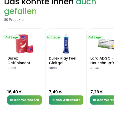
Das könnte Ihnen
auch
gefallen
50 Produkte
Auf Lager
Auf Lager
Auf Lager
Durex
Durex Play Feel
Lora ADGC –
Gefühlsecht
Gleitgel
Heuschnupf
Classic Kondome
Allergien
Durex
Durex
ADGC
16,40 €
7,49 €
7,28 €
In den Warenkorb
In den Warenkorb
In den Ware