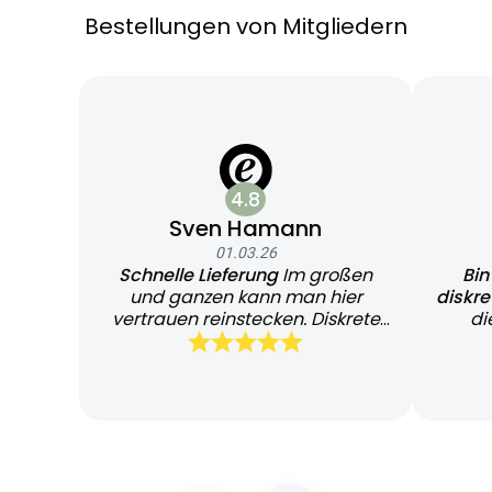
Bestellungen von Mitgliedern
4.8
Sven Hamann
01.03.26
Schnelle Lieferung
Im großen
Bin
und ganzen kann man hier
diskr
vertrauen reinstecken. Diskrete
di
und schnelle Lieferung
Bearb