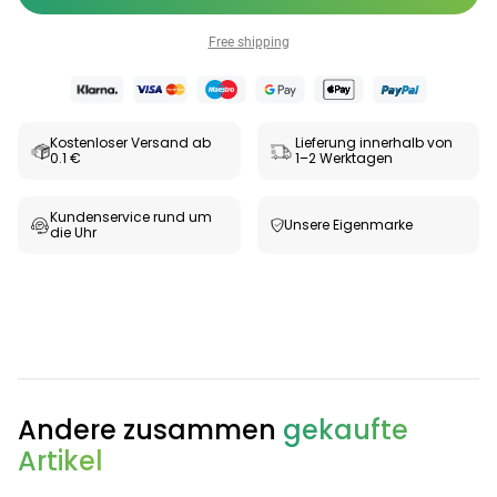
Free shipping
Kostenloser Versand ab
Lieferung innerhalb von
0.1 €
1–2 Werktagen
Kundenservice rund um
Unsere Eigenmarke
die Uhr
Categories
Andere zusammen
gekaufte
Testzentrum
Arzneimittel
Hygiene &
Baby &
Sanitätshaus
&
Haushalt
Familie
Artikel
Gesundheit