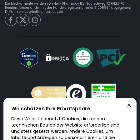
Die Medikamente werden von Helix Pharmacy B.V, Sourethweg 7Z 6422 PC
Heerlen, Niederlande, mit der Handelsregisternummer 81205864 abgegeben.
E-Mail:
service@helix-pharmacy.de
Wir schätzen Ihre Privatsphäre
Diese Website benutzt Cookies, die für den
Doktorabc.com ist eine Vermittlungsplattform. Doktorabc ist ausdrücklich
technischen Betrieb der Website erforderlich sind
keine Internetapotheke. Doktorabc bietet keine Medikamente oder
sonstige Produkte an oder liefert diese. Jegliche Informationen zu
und stets gesetzt werden. Andere Cookies, um
Produkten, Medikamenten und Preisen auf der Internetseite beinhalten
Inhalte und Anzeigen zu personalisieren und die
kein Angebot von Doktorabc an Sie. Für die Einhaltung der in Ihrem Land