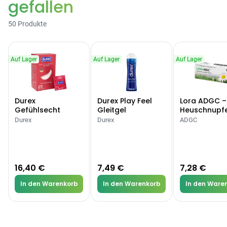
gefallen
50 Produkte
Auf Lager
Auf Lager
Auf Lager
Durex
Durex Play Feel
Lora ADGC –
Gefühlsecht
Gleitgel
Heuschnupf
Classic Kondome
Allergien
Durex
Durex
ADGC
16,40 €
7,49 €
7,28 €
In den Warenkorb
In den Warenkorb
In den Ware