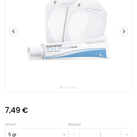
7,49 €
Inhalt
Menge
−
+
5 gr