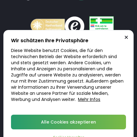
Wir schätzen Ihre Privatsphäre
Diese Website benutzt Cookies, die für den
Doktorabc.com ist eine Vermittlungsplattform. Doktorabc ist ausdrücklich
technischen Betrieb der Website erforderlich sind
keine Internetapotheke. Doktorabc bietet keine Medikamente oder
sonstige Produkte an oder liefert diese. Jegliche Informationen zu
und stets gesetzt werden. Andere Cookies, um
Produkten, Medikamenten und Preisen auf der Internetseite beinhalten
Inhalte und Anzeigen zu personalisieren und die
kein Angebot von Doktorabc an Sie. Für die Einhaltung der in Ihrem Land
geltenden Gesetze und sonstigen Rechtsvorschriften sind Sie als Nutzer
Zugriffe auf unsere Website zu analysieren, werden
selbst verantwortlich. Die Nutzung unseres Services auf Doktorabc durch
nur mit Ihrer Zustimmung gesetzt. Außerdem geben
Sie erfolgt auf eigenes Risiko und in eigener Verantwortung. Sie erklären,
diese Internetseite aus eigener Initiative zu besuchen und zu nutzen.
wir Informationen zu Ihrer Verwendung unserer
Website an unsere Partner für soziale Medien,
Werbung und Analysen weiter.
Mehr Infos
© 2026 DoktorABC.com
Alle Cookies akzeptieren