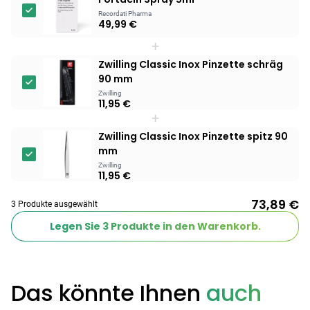
Recordati Pharma
49,99 €
Products
+
BEAUTY & PFLEGE
Linola Forte
Zwilling Classic Inox Pinzette schräg
Shampoo für
90 mm
12,28 €
juckende, trockene
16,37 €
-25%
Zwilling
11,95 €
oder zu
ARZNEIMITTEL & GESUNDHEIT
+
Schuppenflechte
Vagisan Milchsäure
Zwilling Classic Inox Pinzette spitz 90
neigende Kopfhaut
– Zäpfchen zur
mm
12,89 €
pH-Wert-
17,47 €
-26%
Zwilling
Stabilisierung
11,95 €
ARZNEIMITTEL & GESUNDHEIT
Hametum
73,89 €
3 Produkte ausgewählt
Hämorrhoidensalbe:
12,04 €
Bei Hämorrhoiden
Legen Sie
3
Produkte in den Warenkorb.
12,95 €
-7%
& Juckreiz
Nach Marke kaufen
Das könnte Ihnen
auch