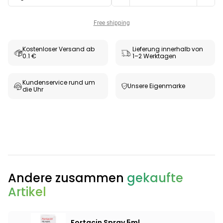
Free shipping
Kostenloser Versand ab
Lieferung innerhalb von
0.1 €
1–2 Werktagen
Kundenservice rund um
Unsere Eigenmarke
die Uhr
Categories
Andere zusammen
gekaufte
Artikel
Testzentrum
Arzneimittel
Hygiene &
Baby &
Sanitätshaus
&
Haushalt
Familie
Gesundheit
Fortacin Spray 5ml