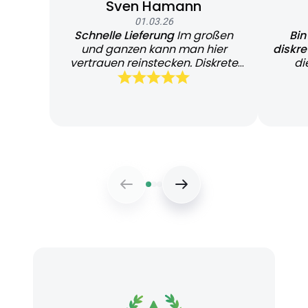
Sven Hamann
01.03.26
Schnelle Lieferung
Im großen
Bin
und ganzen kann man hier
diskr
vertrauen reinstecken. Diskrete
di
und schnelle Lieferung
Bearb