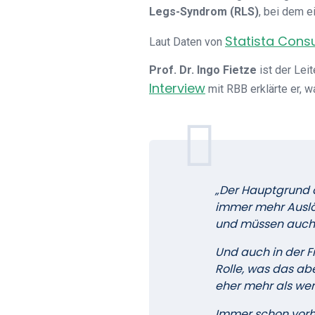
Legs-Syndrom (RLS)
, bei dem e
Statista Cons
Laut Daten von
Prof. Dr. Ingo Fietze
ist der Lei
Interview
mit RBB erklärte er, w
„Der Hauptgrund d
immer mehr Auslös
und müssen auch ü
Und auch in der F
Rolle, was das abe
eher mehr als wen
Immer schon vorh