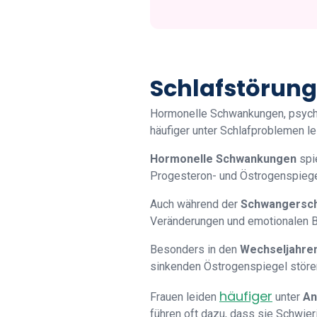
Schlafstörung
Hormonelle Schwankungen, psychi
häufiger unter Schlafproblemen le
Hormonelle Schwankungen
spi
Progesteron- und Östrogenspiegel
Auch während der
Schwangersch
Veränderungen und emotionalen B
Besonders in den
Wechseljahre
sinkenden Östrogenspiegel stören
häufiger
Frauen leiden
unter
An
führen oft dazu, dass sie Schwie