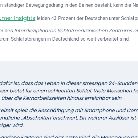
in ständiger Bewegungsdrang in den Beinen besteht, kann die Na
umer Insights
leiden 43 Prozent der Deutschen unter Schlaf
Interdisziplinären Schlafmedizinischen Zentrums an
ter des
arum Schlafstörungen in Deutschland so weit verbreitet sind:
afür ist, dass das Leben in dieser stressigen 24-Stunden
er bietet für einen schlechten Schlaf. Viele Menschen 
ber die Kernarbeitszeiten hinaus erreichbar sein.
reizeit spielt die Beschäftigung mit Smartphone und Co
ndliche „Abschalten“erschwert. Ein weiterer Auslöser ist 
iger wird.
andene Faktoren sind das erste Kind, die Menopause bei