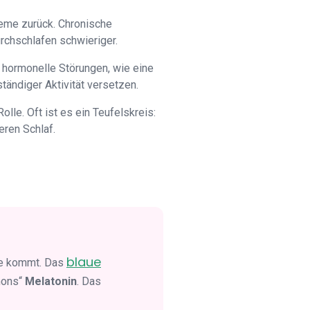
leme zurück. Chronische
rchschlafen schwieriger.
 hormonelle Störungen, wie eine
ständiger Aktivität versetzen.
le. Oft ist es ein Teufelskreis:
ren Schlaf.
blaue
uhe kommt. Das
mons“
Melatonin
. Das