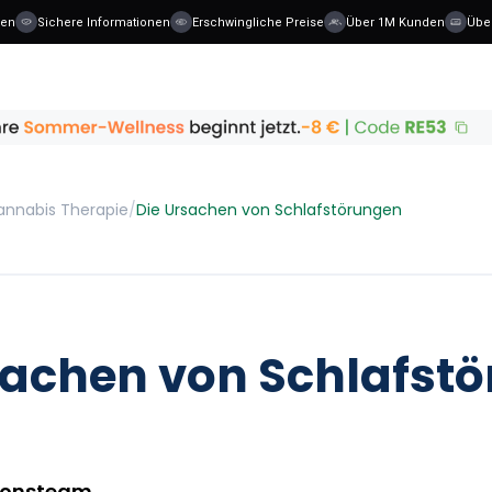
Sichere Informationen
Erschwingliche Preise
Über 1M Kunden
Über 40 
annabis Therapie
/
Die Ursachen von Schlafstörungen
sachen von Schlafst
ionsteam