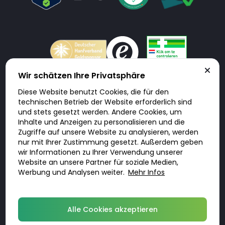
Wir schätzen Ihre Privatsphäre
Diese Website benutzt Cookies, die für den
Doktorabc.com ist eine Vermittlungsplattform. Doktorabc ist ausdrücklich
technischen Betrieb der Website erforderlich sind
keine Internetapotheke. Doktorabc bietet keine Medikamente oder
sonstige Produkte an oder liefert diese. Jegliche Informationen zu
und stets gesetzt werden. Andere Cookies, um
Produkten, Medikamenten und Preisen auf der Internetseite beinhalten
Inhalte und Anzeigen zu personalisieren und die
kein Angebot von Doktorabc an Sie. Für die Einhaltung der in Ihrem Land
geltenden Gesetze und sonstigen Rechtsvorschriften sind Sie als Nutzer
Zugriffe auf unsere Website zu analysieren, werden
selbst verantwortlich. Die Nutzung unseres Services auf Doktorabc durch
nur mit Ihrer Zustimmung gesetzt. Außerdem geben
Sie erfolgt auf eigenes Risiko und in eigener Verantwortung. Sie erklären,
diese Internetseite aus eigener Initiative zu besuchen und zu nutzen.
wir Informationen zu Ihrer Verwendung unserer
Website an unsere Partner für soziale Medien,
Werbung und Analysen weiter.
Mehr Infos
© 2026 DoktorABC.com
Alle Cookies akzeptieren