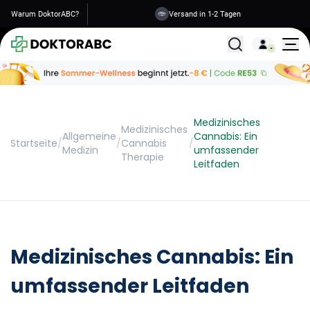
Warum DoktorABC?
Sichere Informationen
Alle Behandlunge
Medizinisches
Medizinisches
Allgemeine
Cannabis: Ein
Startseite
/
/
Cannabis
/
Medizin
umfassender
Therapie
Leitfaden
Medizinisches Cannabis: Ein
umfassender Leitfaden