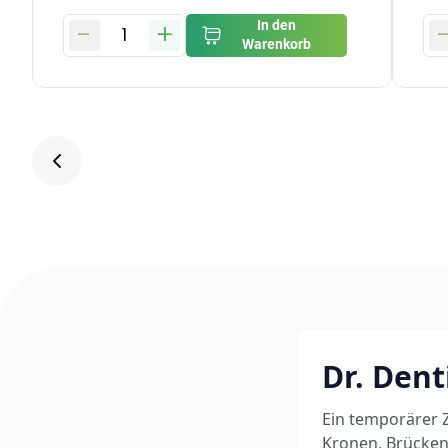
-
+
In den
1
Warenkorb
Dr. Dent
Ein temporärer 
Kronen, Brücken,