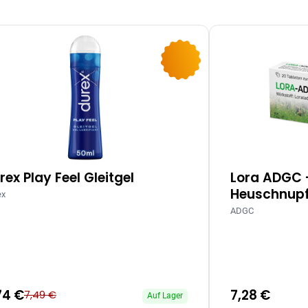
-10%
rex Play Feel Gleitgel
Lora ADGC 
Heuschnupf
ex
ADGC
74 €
7,28 €
7,49 €
Auf Lager