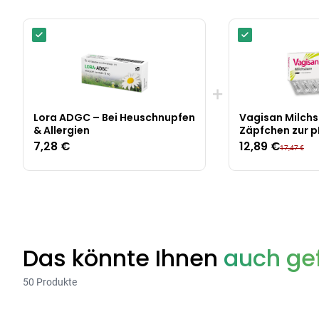
+
Lora ADGC – Bei Heuschnupfen
Vagisan Milchs
& Allergien
Zäpfchen zur 
Stabilisierung
7,28 €
12,89 €
17,47 €
Das könnte Ihnen
auch gef
50 Produkte