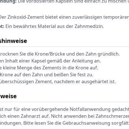
endung:
Die vordosierten Kapseln sind einfach zu mischen
er Zinkoxid-Zement bietet einen zuverlässigen temporären
t:
Ein bewährtes Material aus der Zahnmedizin.
hinweise
trocknen Sie die Krone/Brücke und den Zahn gründlich.
en Inhalt einer Kapsel gemäß der Anleitung an.
ne kleine Menge des Zements in die Krone auf.
e Krone auf den Zahn und beißen Sie fest zu.
e überschüssigen Zement, nachdem er ausgehärtet ist.
nweise
ist nur für eine vorübergehende Notfallanwendung gedacht
lich einen Zahnarzt auf. Nicht anwenden bei Zahnschmerze
ündungen. Bitte lesen Sie die Gebrauchsanweisung sorgfält