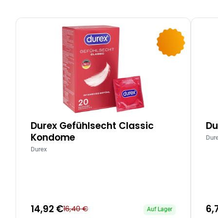
-9%
Durex Gefühlsecht Classic
Du
Kondome
Dur
Durex
14,92 €
6,
16,40 €
Auf Lager