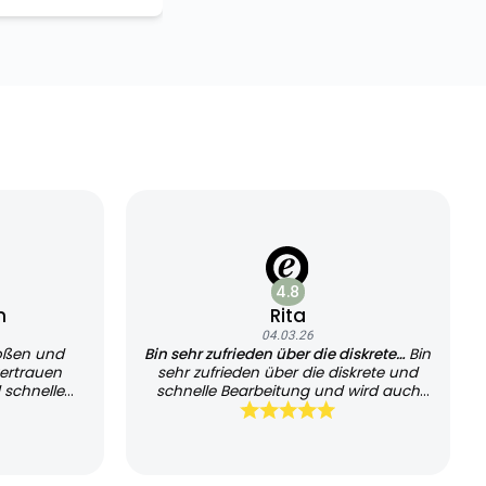
4.8
n
Rita
04.03.26
oßen und
Bin sehr zufrieden über die diskrete…
Bin
ertrauen
sehr zufrieden über die diskrete und
 schnelle
schnelle Bearbeitung und wird auch
sehr schnell geliefert, kann es jedem
empfehlen und werde es auch
weiterhin nutzen