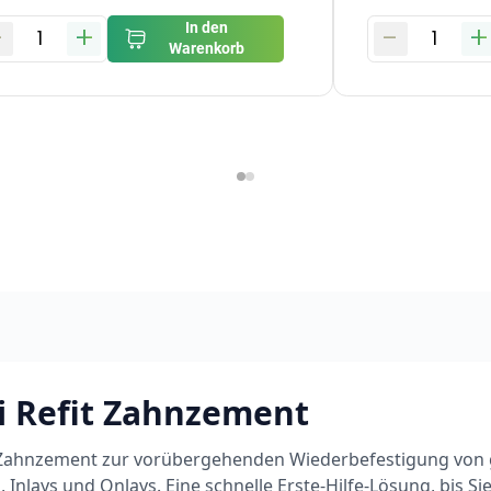
-
+
-
+
In den
1
1
Warenkorb
i Refit Zahnzement
Zahnzement zur vorübergehenden Wiederbefestigung von 
 Inlays und Onlays. Eine schnelle Erste-Hilfe-Lösung, bis Si