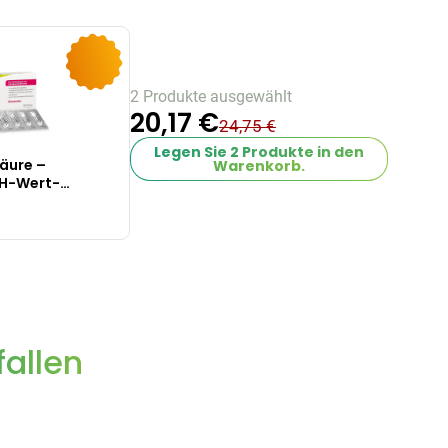
-26%
2 Produkte ausgewählt
20,17 €
24,75 €
Legen Sie
2
Produkte in den
äure –
Warenkorb.
pH-Wert-
allen