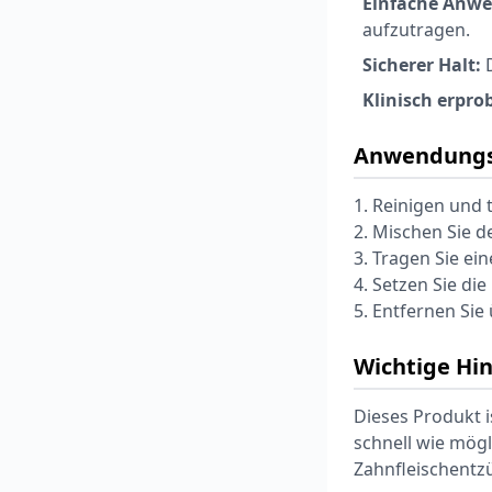
Einfache Anw
aufzutragen.
Sicherer Halt:
D
Klinisch erprob
Anwendungs
1. Reinigen und 
2. Mischen Sie d
3. Tragen Sie ei
4. Setzen Sie di
5. Entfernen Si
Wichtige Hi
Dieses Produkt 
schnell wie mög
Zahnfleischentz