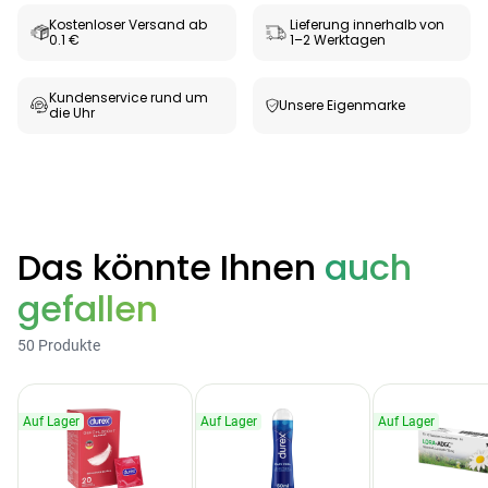
Kostenloser Versand ab
Lieferung innerhalb von
0.1 €
1–2 Werktagen
Products
BEAUTY & PFLEGE
Linola Forte
Kundenservice rund um
Unsere Eigenmarke
die Uhr
Shampoo für
12,28 €
juckende, trockene
16,37 €
-25%
oder zu
ARZNEIMITTEL & GESUNDHEIT
Schuppenflechte
Vagisan Milchsäure
neigende Kopfhaut
– Zäpfchen zur
12,89 €
pH-Wert-
17,47 €
-26%
Das könnte Ihnen
auch
Stabilisierung
ARZNEIMITTEL & GESUNDHEIT
gefallen
Hametum
Hämorrhoidensalbe:
50 Produkte
12,04 €
Bei Hämorrhoiden
12,95 €
-7%
& Juckreiz
Auf Lager
Auf Lager
Auf Lager
Nach Marke kaufen