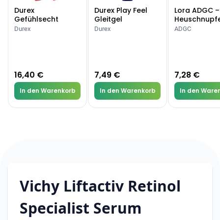
Durex
Durex Play Feel
Lora ADGC –
Gefühlsecht
Gleitgel
Heuschnupf
Classic Kondome
Allergien
Durex
Durex
ADGC
16,40 €
7,49 €
7,28 €
In den Warenkorb
In den Warenkorb
In den Ware
Vichy Liftactiv Retinol
Specialist Serum