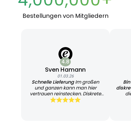
Bestellungen von Mitgliedern
4.8
Sven Hamann
01.03.26
Schnelle Lieferung
Im großen
Bin
und ganzen kann man hier
diskr
vertrauen reinstecken. Diskrete
di
und schnelle Lieferung
Bearb