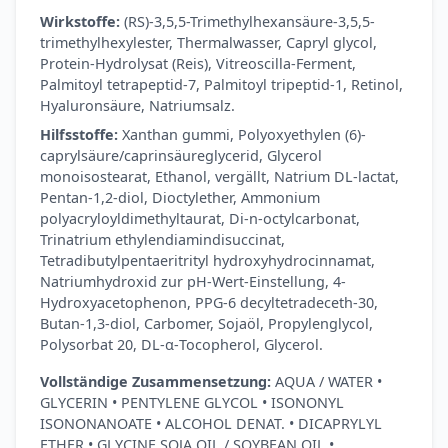
Wirkstoffe:
(RS)-3,5,5-Trimethylhexansäure-3,5,5-
trimethylhexylester, Thermalwasser, Capryl glycol,
Protein-Hydrolysat (Reis), Vitreoscilla-Ferment,
Palmitoyl tetrapeptid-7, Palmitoyl tripeptid-1, Retinol,
Hyaluronsäure, Natriumsalz.
Hilfsstoffe:
Xanthan gummi, Polyoxyethylen (6)-
caprylsäure/caprinsäureglycerid, Glycerol
monoisostearat, Ethanol, vergällt, Natrium DL-lactat,
Pentan-1,2-diol, Dioctylether, Ammonium
polyacryloyldimethyltaurat, Di-n-octylcarbonat,
Trinatrium ethylendiamindisuccinat,
Tetradibutylpentaeritrityl hydroxyhydrocinnamat,
Natriumhydroxid zur pH-Wert-Einstellung, 4-
Hydroxyacetophenon, PPG-6 decyltetradeceth-30,
Butan-1,3-diol, Carbomer, Sojaöl, Propylenglycol,
Polysorbat 20, DL-α-Tocopherol, Glycerol.
Vollständige Zusammensetzung:
AQUA / WATER •
GLYCERIN • PENTYLENE GLYCOL • ISONONYL
ISONONANOATE • ALCOHOL DENAT. • DICAPRYLYL
ETHER • GLYCINE SOJA OIL / SOYBEAN OIL •