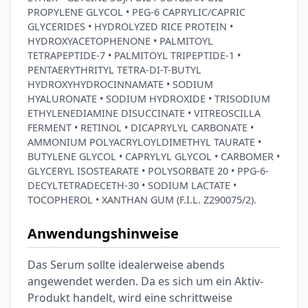
PROPYLENE GLYCOL • PEG-6 CAPRYLIC/CAPRIC
GLYCERIDES • HYDROLYZED RICE PROTEIN •
HYDROXYACETOPHENONE • PALMITOYL
TETRAPEPTIDE-7 • PALMITOYL TRIPEPTIDE-1 •
PENTAERYTHRITYL TETRA-DI-T-BUTYL
HYDROXYHYDROCINNAMATE • SODIUM
HYALURONATE • SODIUM HYDROXIDE • TRISODIUM
ETHYLENEDIAMINE DISUCCINATE • VITREOSCILLA
FERMENT • RETINOL • DICAPRYLYL CARBONATE •
AMMONIUM POLYACRYLOYLDIMETHYL TAURATE •
BUTYLENE GLYCOL • CAPRYLYL GLYCOL • CARBOMER •
GLYCERYL ISOSTEARATE • POLYSORBATE 20 • PPG-6-
DECYLTETRADECETH-30 • SODIUM LACTATE •
TOCOPHEROL • XANTHAN GUM (F.I.L. Z290075/2).
Anwendungshinweise
Das Serum sollte idealerweise abends
angewendet werden. Da es sich um ein Aktiv-
Produkt handelt, wird eine schrittweise