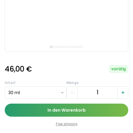
46,00 €
vorrätig
Categories
Inhalt
Menge
−
+
30 ml
In den Warenkorb
Testzentrum
Arzneimittel
Hygiene &
Baby &
Sanitätshaus
&
Haushalt
Familie
Free shipping
Gesundheit