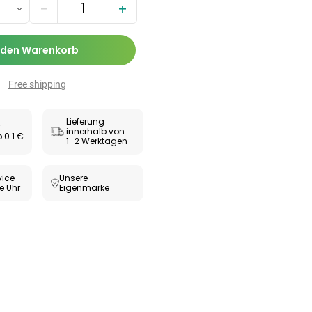
Zäpfchen zur
−
+
,89 €
-Wert-
17,47 €
-26%
bilisierung
ESUNDHEIT
 den Warenkorb
ax® extra
utabletten
Free shipping
69 €
8,09 €
-5%
Lieferung
r
innerhalb von
 0.1 €
1–2 Werktagen
ice
Unsere
e Uhr
Eigenmarke