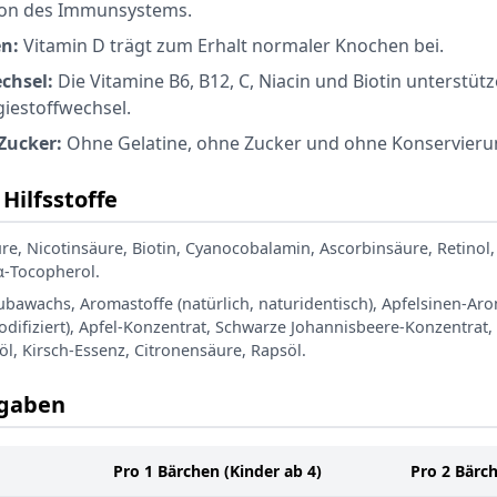
ion des Immunsystems.
en:
Vitamin D trägt zum Erhalt normaler Knochen bei.
chsel:
Die Vitamine B6, B12, C, Niacin und Biotin unterstüt
iestoffwechsel.
Zucker:
Ohne Gelatine, ohne Zucker und ohne Konservierun
Hilfsstoffe
re, Nicotinsäure, Biotin, Cyanocobalamin, Ascorbinsäure, Retinol, 
-α-Tocopherol.
bawachs, Aromastoffe (natürlich, naturidentisch), Apfelsinen-Aro
modifiziert), Apfel-Konzentrat, Schwarze Johannisbeere-Konzentrat,
l, Kirsch-Essenz, Citronensäure, Rapsöl.
gaben
Pro 1 Bärchen (Kinder ab 4)
Pro 2 Bärc