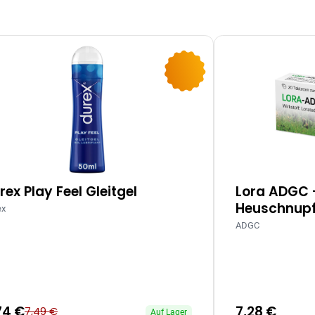
-10%
rex Play Feel Gleitgel
Lora ADGC 
Heuschnupf
ex
ADGC
74 €
7,28 €
7,49 €
Auf Lager