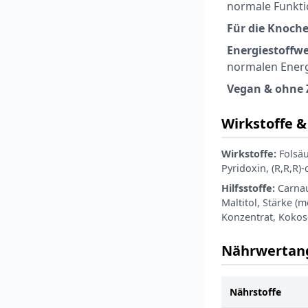
normale Funkt
Für die Knoch
Energiestoffwe
normalen Energ
Vegan & ohne 
Wirkstoffe & 
Wirkstoffe:
Folsäu
Pyridoxin, (R,R,R)
Hilfsstoffe:
Carnau
Maltitol, Stärke (
Konzentrat, Kokosö
Nährwertan
Nährstoffe