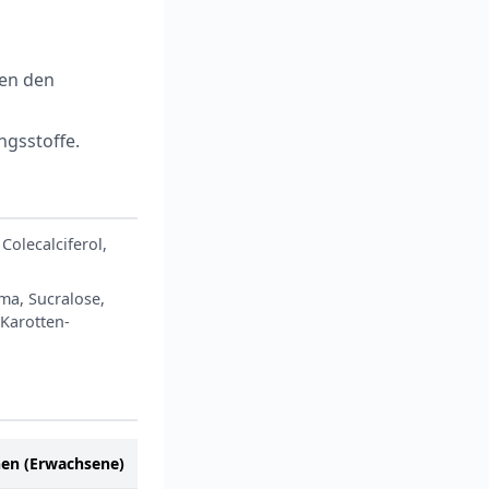
zen den
gsstoffe.
Colecalciferol,
ma, Sucralose,
 Karotten-
hen (Erwachsene)