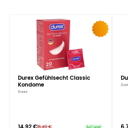
-9%
Durex Gefühlsecht Classic
Du
Kondome
Dur
Durex
14,92 €
6,
16,40 €
Auf Lager