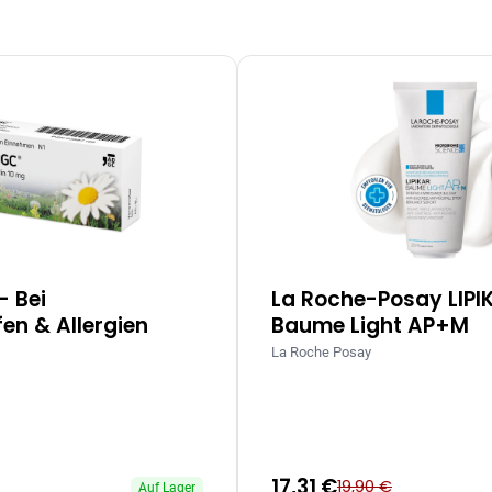
– Bei
La Roche-Posay LIPI
en & Allergien
Baume Light AP+M
La Roche Posay
17,31 €
19,90 €
Auf Lager