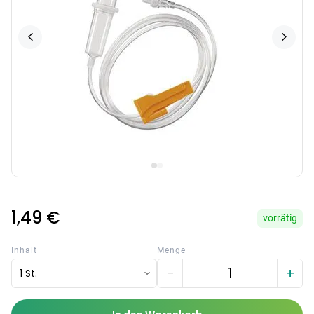
1,49 €
vorrätig
Inhalt
Menge
−
+
1 St.