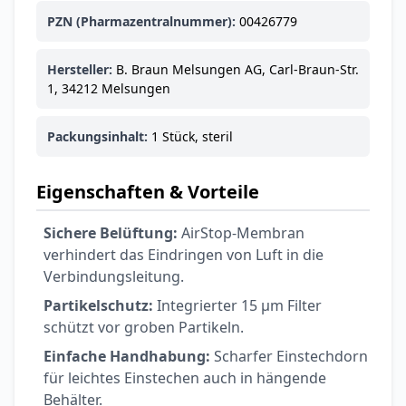
Ohrstöpsel
PZN (Pharmazentralnummer):
00426779
3,79 €
3,95 €
-4%
ARZNEIMITTEL & GESUNDHEIT
Softa Swabs
Hersteller:
B. Braun Melsungen AG, Carl-Braun-Str.
1, 34212 Melsungen
Alkoholtupfer,
3,75 €
100 Stück
4,29 €
-13%
ARZNEIMITTEL & GESUNDHEIT
Packungsinhalt:
1 Stück, steril
Lefax® extra
Kautabletten
Eigenschaften & Vorteile
7,69 €
8,09 €
-5%
ARZNEIMITTEL & GESUNDHEIT
Sichere Belüftung:
AirStop-Membran
Hametum
verhindert das Eindringen von Luft in die
Hämorrhoidensalbe:
Verbindungsleitung.
12,04 €
Bei Hämorrhoiden
12,95 €
-7%
& Juckreiz
Partikelschutz:
Integrierter 15 µm Filter
schützt vor groben Partikeln.
Nach Marke kaufen
Einfache Handhabung:
Scharfer Einstechdorn
für leichtes Einstechen auch in hängende
Behälter.