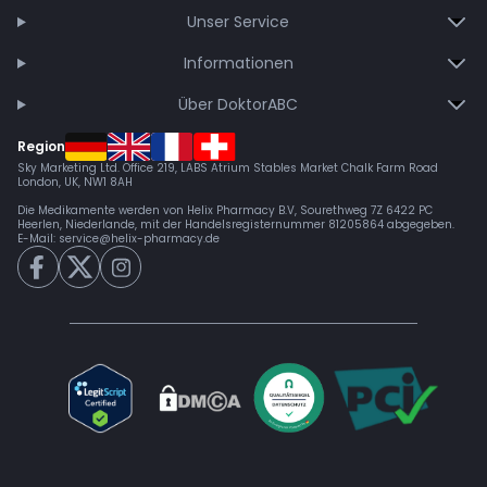
Unser Service
Informationen
Über DoktorABC
Region
Sky Marketing Ltd. Office 219, LABS Atrium Stables Market Chalk Farm Road
London, UK, NW1 8AH
Die Medikamente werden von Helix Pharmacy B.V, Sourethweg 7Z 6422 PC
Heerlen, Niederlande, mit der Handelsregisternummer 81205864 abgegeben.
E-Mail:
service@helix-pharmacy.de