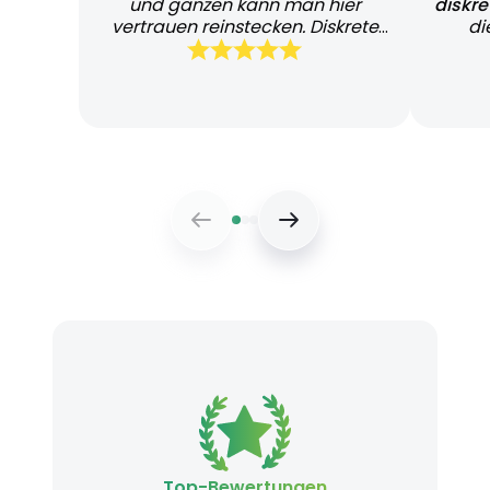
und ganzen kann man hier
diskr
vertrauen reinstecken. Diskrete
di
und schnelle Lieferung
Bearb
Top-Bewertungen