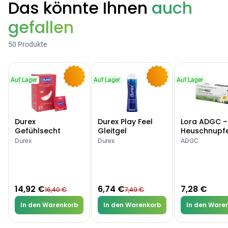
Das könnte Ihnen
auch
gefallen
Categories
50 Produkte
Testzentrum
Arzneimittel
Hygiene &
Baby &
Sanitätshaus
Auf Lager
Auf Lager
Auf Lager
&
Haushalt
Familie
-9%
-10%
Gesundheit
Durex
Durex Play Feel
Lora ADGC –
Products
Gefühlsecht
Gleitgel
Heuschnupf
Classic Kondome
Allergien
Durex
Durex
ADGC
ARZNEIMITTEL & GESUNDHEIT
Durex Gefühlsecht
Classic Kondome
14,92 €
16,40 €
-9%
14,92 €
6,74 €
7,28 €
16,40 €
7,49 €
ARZNEIMITTEL & GESUNDHEIT
Durex Play Feel
In den Warenkorb
In den Warenkorb
In den Ware
Gleitgel