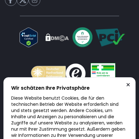
Wir schätzen Ihre Privatsphäre
Diese Website benutzt Cookies, die für den
Doktorabc.com ist eine Vermittlungsplattform. Doktorabc ist ausdrücklich
technischen Betrieb der Website erforderlich sind
keine Internetapotheke. Doktorabc bietet keine Medikamente oder
sonstige Produkte an oder liefert diese. Jegliche Informationen zu
und stets gesetzt werden. Andere Cookies, um
Produkten, Medikamenten und Preisen auf der Internetseite beinhalten
Inhalte und Anzeigen zu personalisieren und die
kein Angebot von Doktorabc an Sie. Für die Einhaltung der in Ihrem Land
geltenden Gesetze und sonstigen Rechtsvorschriften sind Sie als Nutzer
Zugriffe auf unsere Website zu analysieren, werden
selbst verantwortlich. Die Nutzung unseres Services auf Doktorabc durch
Sie erfolgt auf eigenes Risiko und in eigener Verantwortung. Sie erklären,
nur mit Ihrer Zustimmung gesetzt. Außerdem geben
diese Internetseite aus eigener Initiative zu besuchen und zu nutzen.
wir Informationen zu Ihrer Verwendung unserer