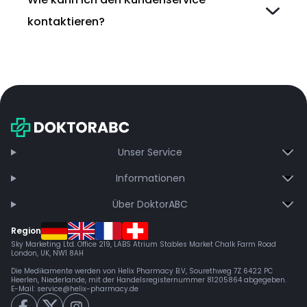
kontaktieren?
Unser Service
Informationen
Über DoktorABC
Region
Sky Marketing Ltd. Office 219, LABS Atrium Stables Market Chalk Farm Road
London, UK, NW1 8AH
Die Medikamente werden von Helix Pharmacy B.V, Sourethweg 7Z 6422 PC
Heerlen, Niederlande, mit der Handelsregisternummer 81205864 abgegeben.
E-Mail:
service@helix-pharmacy.de