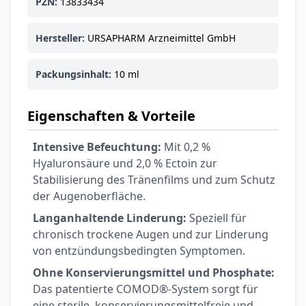
PZN:
13833434
Ohrstöpsel
3,79 €
3,95 €
-4%
ARZNEIMITTEL & GESUNDHEIT
Hersteller:
URSAPHARM Arzneimittel GmbH
Softa Swabs
Alkoholtupfer,
Packungsinhalt:
10 ml
3,75 €
100 Stück
4,29 €
-13%
ARZNEIMITTEL & GESUNDHEIT
Eigenschaften & Vorteile
Lefax® extra
Kautabletten
Intensive Befeuchtung:
Mit 0,2 %
7,69 €
8,09 €
-5%
Hyaluronsäure und 2,0 % Ectoin zur
ARZNEIMITTEL & GESUNDHEIT
Stabilisierung des Tränenfilms und zum Schutz
Hametum
der Augenoberfläche.
Hämorrhoidensalbe:
12,04 €
Bei Hämorrhoiden
12,95 €
-7%
Langanhaltende Linderung:
Speziell für
& Juckreiz
chronisch trockene Augen und zur Linderung
von entzündungsbedingten Symptomen.
Nach Marke kaufen
Ohne Konservierungsmittel und Phosphate:
Das patentierte COMOD®-System sorgt für
eine sterile, konservierungsmittelfreie und