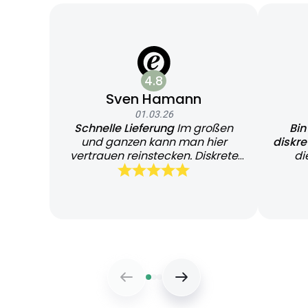
4.8
Sven Hamann
01.03.26
Schnelle Lieferung
Im großen
Bin
und ganzen kann man hier
diskr
vertrauen reinstecken. Diskrete
di
und schnelle Lieferung
Bearb