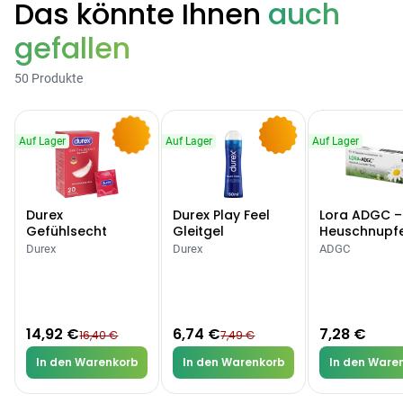
Das könnte Ihnen
auch
gefallen
Categories
50 Produkte
Testzentrum
Arzneimittel
Hygiene &
Baby &
Sanitätshaus
Auf Lager
Auf Lager
Auf Lager
&
Haushalt
Familie
-9%
-10%
Gesundheit
Durex
Durex Play Feel
Lora ADGC –
Products
Gefühlsecht
Gleitgel
Heuschnupf
Classic Kondome
Allergien
Durex
Durex
ADGC
ARZNEIMITTEL & GESUNDHEIT
Durex Gefühlsecht
Classic Kondome
14,92 €
16,40 €
-9%
14,92 €
6,74 €
7,28 €
16,40 €
7,49 €
ARZNEIMITTEL & GESUNDHEIT
Durex Play Feel
In den Warenkorb
In den Warenkorb
In den Ware
Gleitgel