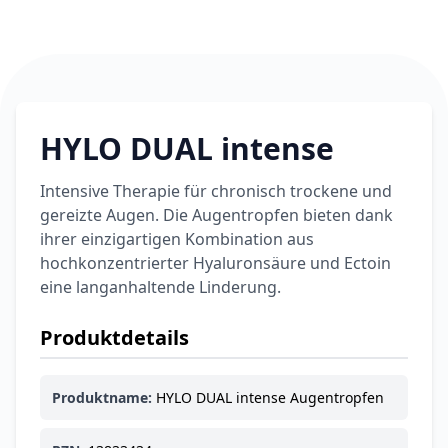
6,74 €
7,49 €
-10%
BEAUTY & PFLEGE
La Roche-Posay
LIPIKAR Baume
17,31 €
Light AP+M
19,90 €
-13%
BEAUTY & PFLEGE
HYLO DUAL intense
Dexeryl
Pflegecreme für
5,91 €
die ganze Familie
Intensive Therapie für chronisch trockene und
6,35 €
-7%
gereizte Augen. Die Augentropfen bieten dank
BEAUTY & PFLEGE
ihrer einzigartigen Kombination aus
Linola Forte
Shampoo für
hochkonzentrierter Hyaluronsäure und Ectoin
12,28 €
juckende, trockene
eine langanhaltende Linderung.
16,37 €
-25%
oder zu
ARZNEIMITTEL & GESUNDHEIT
Schuppenflechte
Vagisan Milchsäure
Produktdetails
neigende Kopfhaut
– Zäpfchen zur
12,89 €
pH-Wert-
17,47 €
-26%
Produktname:
HYLO DUAL intense Augentropfen
Stabilisierung
ARZNEIMITTEL & GESUNDHEIT
OHROPAX® Classic