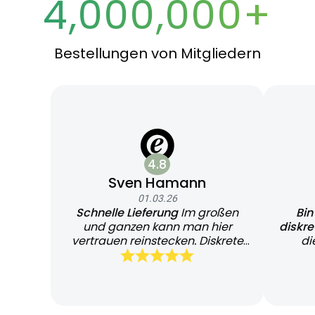
4,000,000+
Bestellungen von Mitgliedern
4.8
Sven Hamann
01.03.26
Schnelle Lieferung
Im großen
Bin
und ganzen kann man hier
diskr
vertrauen reinstecken. Diskrete
di
und schnelle Lieferung
Bearb