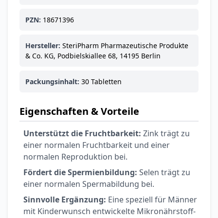
Ohrstöpsel
3,79 €
3,95 €
-4%
PZN:
18671396
ARZNEIMITTEL & GESUNDHEIT
Softa Swabs
Hersteller:
SteriPharm Pharmazeutische Produkte
Alkoholtupfer,
& Co. KG, Podbielskiallee 68, 14195 Berlin
3,75 €
100 Stück
4,29 €
-13%
ARZNEIMITTEL & GESUNDHEIT
Packungsinhalt:
30 Tabletten
Lefax® extra
Kautabletten
7,69 €
8,09 €
-5%
Eigenschaften & Vorteile
ARZNEIMITTEL & GESUNDHEIT
Hametum
Unterstützt die Fruchtbarkeit:
Zink trägt zu
Hämorrhoidensalbe:
einer normalen Fruchtbarkeit und einer
12,04 €
Bei Hämorrhoiden
12,95 €
-7%
normalen Reproduktion bei.
& Juckreiz
Fördert die Spermienbildung:
Selen trägt zu
einer normalen Spermabildung bei.
Nach Marke kaufen
Sinnvolle Ergänzung:
Eine speziell für Männer
mit Kinderwunsch entwickelte Mikronährstoff-