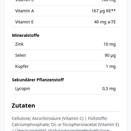
Vitamin A
167 µg RE**
Vitamin E
40 mg a-TE
Mineralstoffe
Zink
10 mg
Selen
90 µg
Kupfer
1 mg
Sekundärer Pflanzenstoff
Lycopin
0,5 mg
Zutaten
Cellulose; Ascorbinsäure (Vitamin C) | Füllstoffe:
Calciumphosphate; DL-α-Tocopherolacetat (Vitamin E)
| Überzugsmittel: Hydroxypropylmethylcellulose;