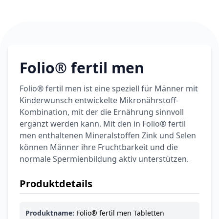
6,74 €
7,49 €
-10%
BEAUTY & PFLEGE
La Roche-Posay
LIPIKAR Baume
17,31 €
Light AP+M
19,90 €
-13%
BEAUTY & PFLEGE
Folio® fertil men
Dexeryl
Pflegecreme für
Folio® fertil men ist eine speziell für Männer mit
5,91 €
die ganze Familie
6,35 €
-7%
Kinderwunsch entwickelte Mikronährstoff-
BEAUTY & PFLEGE
Kombination, mit der die Ernährung sinnvoll
Linola Forte
ergänzt werden kann. Mit den in Folio® fertil
Shampoo für
men enthaltenen Mineralstoffen Zink und Selen
12,28 €
juckende, trockene
16,37 €
-25%
können Männer ihre Fruchtbarkeit und die
oder zu
ARZNEIMITTEL & GESUNDHEIT
normale Spermienbildung aktiv unterstützen.
Schuppenflechte
Vagisan Milchsäure
neigende Kopfhaut
– Zäpfchen zur
Produktdetails
12,89 €
pH-Wert-
17,47 €
-26%
Stabilisierung
ARZNEIMITTEL & GESUNDHEIT
OHROPAX® Classic
Produktname:
Folio® fertil men Tabletten