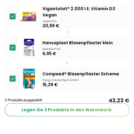
Vigantolvit® 2.000 I.E. Vitamin D3
Products
Vegan
BEAUTY & PFLEGE
Vigantolvit
20,99 €
Linola Forte
+
Shampoo für
12,28 €
juckende, trockene
16,37 €
-25%
Hansaplast Blasenpflaster klein
oder zu
ARZNEIMITTEL & GESUNDHEIT
Beiersdorf AG
6,95 €
Schuppenflechte
Vagisan Milchsäure
neigende Kopfhaut
– Zäpfchen zur
+
12,89 €
pH-Wert-
17,47 €
-26%
Compeed® Blasenpflaster Extreme
Stabilisierung
ARZNEIMITTEL & GESUNDHEIT
Perrigo Deutschland GmbH
Hametum
15,29 €
Hämorrhoidensalbe:
12,04 €
Bei Hämorrhoiden
12,95 €
-7%
43,23 €
3 Produkte ausgewählt
& Juckreiz
Legen Sie
3
Produkte in den Warenkorb.
Nach Marke kaufen