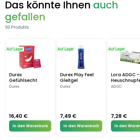
Das könnte Ihnen
auch
gefallen
50 Produkte
Auf Lager
Auf Lager
Auf Lager
Durex
Durex Play Feel
Lora ADGC –
Gefühlsecht
Gleitgel
Heuschnupf
Classic Kondome
Allergien
Durex
Durex
ADGC
16,40 €
7,49 €
7,28 €
In den Warenkorb
In den Warenkorb
In den Ware