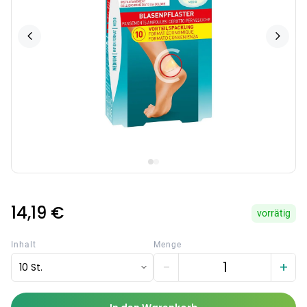
14,19 €
vorrätig
Inhalt
Menge
−
+
10 St.