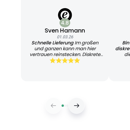
4.8
Sven Hamann
01.03.26
Schnelle Lieferung
Im großen
Bin
und ganzen kann man hier
diskr
vertrauen reinstecken. Diskrete
di
und schnelle Lieferung
Bearb