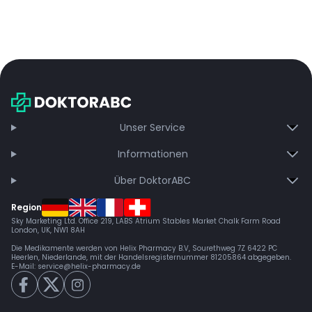
Unser Service
Informationen
Über DoktorABC
Region
Sky Marketing Ltd. Office 219, LABS Atrium Stables Market Chalk Farm Road
London, UK, NW1 8AH
Die Medikamente werden von Helix Pharmacy B.V, Sourethweg 7Z 6422 PC
Heerlen, Niederlande, mit der Handelsregisternummer 81205864 abgegeben.
E-Mail:
service@helix-pharmacy.de