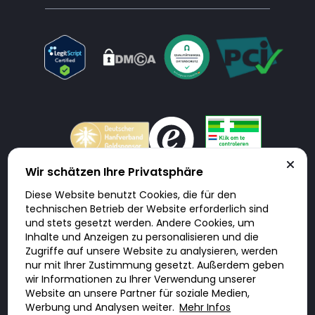
Wir schätzen Ihre Privatsphäre
Diese Website benutzt Cookies, die für den
Doktorabc.com ist eine Vermittlungsplattform. Doktorabc ist ausdrücklich
technischen Betrieb der Website erforderlich sind
keine Internetapotheke. Doktorabc bietet keine Medikamente oder
sonstige Produkte an oder liefert diese. Jegliche Informationen zu
und stets gesetzt werden. Andere Cookies, um
Produkten, Medikamenten und Preisen auf der Internetseite beinhalten
Inhalte und Anzeigen zu personalisieren und die
kein Angebot von Doktorabc an Sie. Für die Einhaltung der in Ihrem Land
geltenden Gesetze und sonstigen Rechtsvorschriften sind Sie als Nutzer
Zugriffe auf unsere Website zu analysieren, werden
selbst verantwortlich. Die Nutzung unseres Services auf Doktorabc durch
Sie erfolgt auf eigenes Risiko und in eigener Verantwortung. Sie erklären,
nur mit Ihrer Zustimmung gesetzt. Außerdem geben
diese Internetseite aus eigener Initiative zu besuchen und zu nutzen.
wir Informationen zu Ihrer Verwendung unserer
Website an unsere Partner für soziale Medien,
Werbung und Analysen weiter.
Mehr Infos