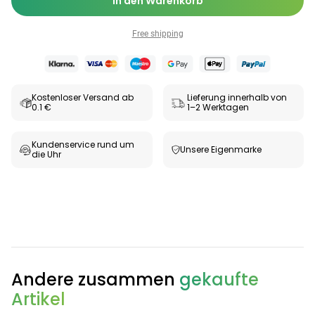
In den Warenkorb
Free shipping
Kostenloser Versand ab
Lieferung innerhalb von
0.1 €
1–2 Werktagen
Kundenservice rund um
Unsere Eigenmarke
die Uhr
Categories
Testzentrum
Arzneimittel
Hygiene &
Baby &
Sanitätshaus
Andere zusammen
gekaufte
&
Haushalt
Familie
Artikel
Gesundheit